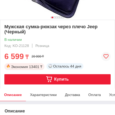
Мужская сумка-рюкзак через плечо Jeep
(Черный)
В наличии
Код: KO-21128
Розница
6 599
₸
20 000 ₸
Осталось
44 дня
Экономия
13401 ₸
Купить
Описание
Характеристики
Доставка
Оплата
Усл
Описание