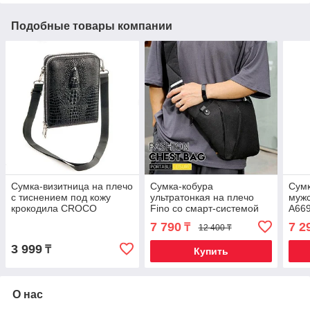
Подобные товары компании
Сумка-визитница на плечо
Сумка-кобура
Сумк
с тиснением под кожу
ультратонкая на плечо
мужс
крокодила CROCO
Fino со смарт-системой
A669
Compact 9003 (Черный)
организации хранения
7 790
7 2
₸
12 400 ₸
вещей (Черный)
3 999
₸
Купить
О нас