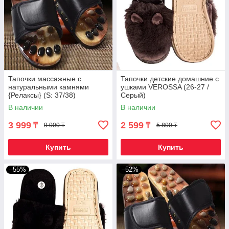
Тапочки массажные c
Тапочки детские домашние с
натуральными камнями
ушками VEROSSA (26-27 /
{Релаксы} (S: 37/38)
Серый)
В наличии
В наличии
3 999
2 599
₸
₸
9 000 ₸
5 800 ₸
Купить
Купить
–55%
–52%