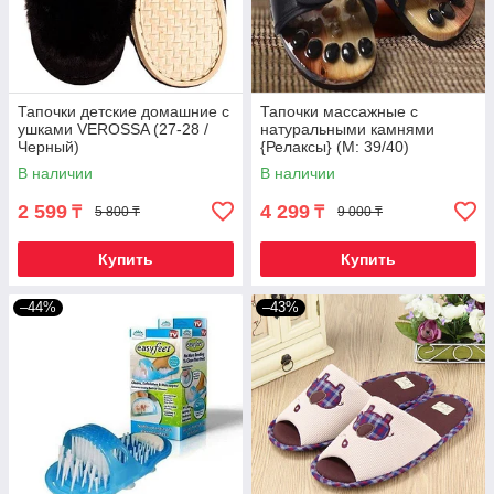
Тапочки детские домашние с
Тапочки массажные c
ушками VEROSSA (27-28 /
натуральными камнями
Черный)
{Релаксы} (М: 39/40)
В наличии
В наличии
2 599
4 299
₸
₸
5 800 ₸
9 000 ₸
Купить
Купить
–44%
–43%