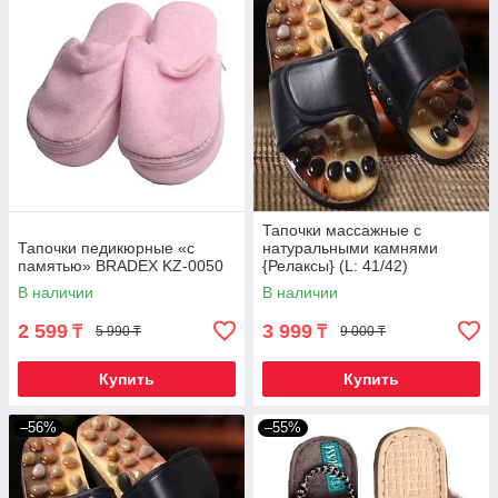
Тапочки массажные c
Тапочки педикюрные «с
натуральными камнями
памятью» BRADEX KZ-0050
{Релаксы} (L: 41/42)
В наличии
В наличии
2 599
3 999
₸
₸
5 990 ₸
9 000 ₸
Купить
Купить
–56%
–55%