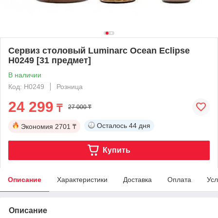
Сервиз столовый Luminarc Ocean Eclipse
H0249 [31 предмет]
В наличии
Код: H0249
Розница
24 299
₸
27 000 ₸
Осталось
44 дня
Экономия
2701 ₸
Купить
Описание
Характеристики
Доставка
Оплата
Усл
Описание