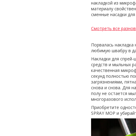
накладкой из микрофи
материалу свойствен
сменные насадки дл
Смотреть все разно
Порвалась накладка 
любимую швабру в да
Накладки для спрей-
средств и мыльных ра
качественная микроф
секунд полностью по
загрязнениями, пятн
снова и снова. Для 
полу не остается мы
многоразового испол
Приобретите одност
SPRAY MOP и убирайт