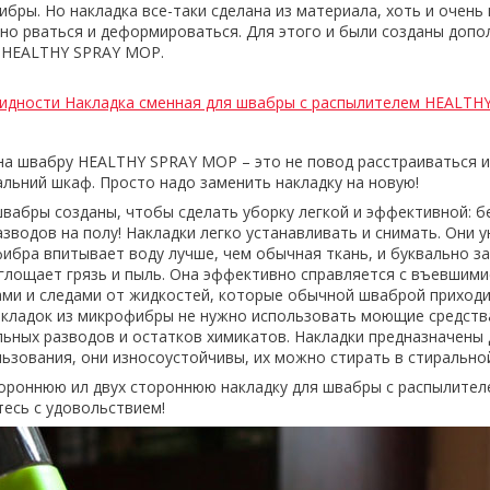
бры. Но накладка все-таки сделана из материала, хоть и очень 
но рваться и деформироваться. Для этого и были созданы доп
я HEALTHY SPRAY MOP.
видности Накладка сменная для швабры с распылителем HEALTH
на швабру HEALTHY SPRAY MOP – это не повод расстраиваться и
льний шкаф. Просто надо заменить накладку на новую!
швабры созданы, чтобы сделать уборку легкой и эффективной: б
зводов на полу! Накладки легко устанавливать и снимать. Они 
ибра впитывает воду лучше, чем обычная ткань, и буквально за
глощает грязь и пыль. Она эффективно справляется с въевшими
ами и следами от жидкостей, которые обычной шваброй приходи
накладок из микрофибры не нужно использовать моющие средств
льных разводов и остатков химикатов. Накладки предназначены 
ьзования, они износоустойчивы, их можно стирать в стирально
ороннюю ил двух стороннюю накладку для швабры с распылите
есь с удовольствием!