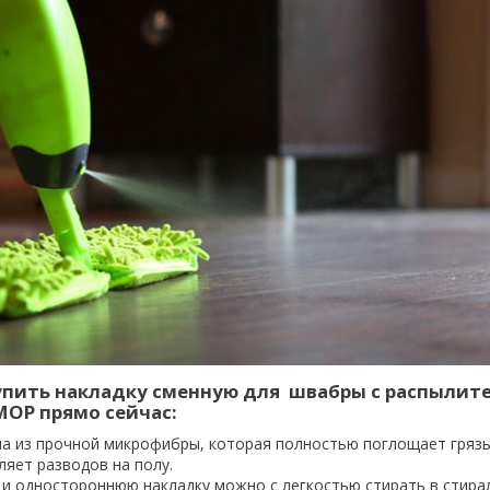
упить накладку сменную для швабры с распылит
MOP прямо сейчас:
на из прочной микрофибры, которая полностью поглощает грязь
ляет разводов на полу.
и одностороннюю накладку можно с легкостью стирать в стира