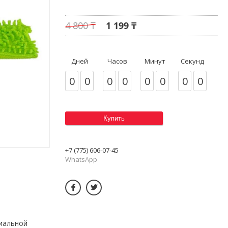
4 800 ₸
1 199 ₸
Дней
Часов
Минут
Секунд
0
0
0
0
0
0
0
0
Купить
+7 (775) 606-07-45
WhatsApp
иальной