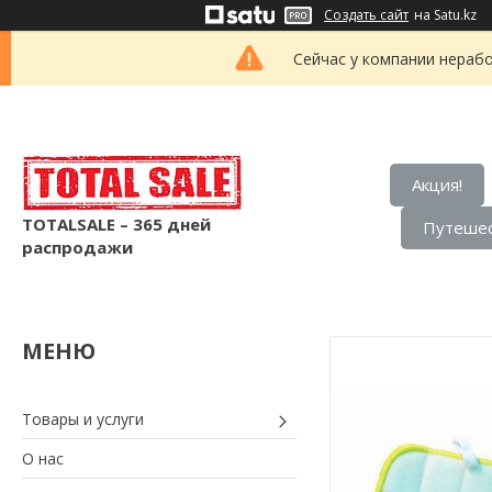
Создать сайт
на Satu.kz
Сейчас у компании нерабо
Акция!
TOTALSALE – 365 дней
Путешес
распродажи
Товары и услуги
О нас