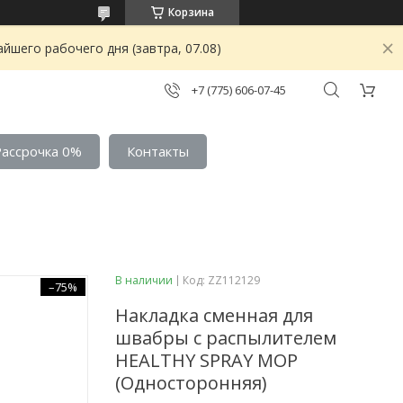
Корзина
йшего рабочего дня (завтра, 07.08)
+7 (775) 606-07-45
Рассрочка 0%
Контакты
В наличии
Код:
ZZ112129
–75%
Накладка сменная для
швабры с распылителем
HEALTHY SPRAY MOP
(Односторонняя)