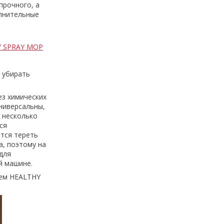
прочного, а
олнительные
Y SPRAY MOP
 убирать
ез химических
универсальны,
 несколько
ся
тся тереть
а, поэтому на
для
й машине.
лем HEALTHY