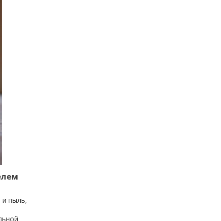
елем
 и пыль,
льной