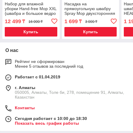
Набор для влажной
Насадка на
Накл
уборки Hand-free Mop XXL
прямоугольную швабру
шва
{швабра и большое ведро
Spray Mop двухсторонняя
HEA
с механизмом отжима +
из микрофибры
(Одн
12 499
1 699
1 1
₸
₸
16 000 ₸
3 000 ₸
насадки}
Купить
Купить
О нас
Рейтинг не сформирован
Менее 5 отзывов за последний год
Работает с 01.04.2019
г. Алматы
050005, Алматы, Толе би, 278, помещение 91, Алматы,
Казахстан
Контакты
Сегодня работает с 10:00 до 18:30
Показать весь график работы