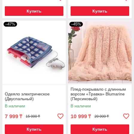
Купить
Купить
–47%
–45%
Плед-покрывало с длинным
Одеяло электрическое
ворсом «Травка» Blumarine
(Двуспальный)
(Персиковый)
В наличии
В наличии
7 999
10 999
₸
₸
15 000 ₸
20 000 ₸
Купить
Купить