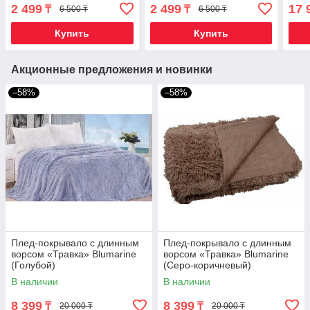
пушистым ворсом {42х42
пушистым ворсом {42х42
(Син
2 499
2 499
17 
₸
₸
6 500 ₸
6 500 ₸
см, 2 шт.} (Голубой)
см, 2 шт.} (Белый)
Купить
Купить
Акционные предложения и новинки
–58%
–58%
Плед-покрывало с длинным
Плед-покрывало с длинным
ворсом «Травка» Blumarine
ворсом «Травка» Blumarine
(Голубой)
(Серо-коричневый)
В наличии
В наличии
8 399
8 399
₸
₸
20 000 ₸
20 000 ₸