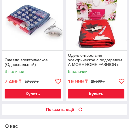
Одеяло-простыня
Одеяло электрическое
электрическое с подогревом
(Односпальный)
A-MORE HOME FASHION в
подарочной упаковке
В наличии
В наличии
(Двуспальный)
7 499
19 999
₸
₸
10 000 ₸
25 500 ₸
Купить
Купить
Показать ещё
О нас