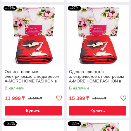
–27%
–27%
Одеяло-простыня
Одеяло-простыня
электрическое с подогревом
электрическое с подогревом
A-MORE HOME FASHION в
A-MORE HOME FASHION в
подарочной упаковке
подарочной упаковке
В наличии
В наличии
(Односпальный)
(Полуторный)
11 999
15 399
₸
₸
16 500 ₸
21 000 ₸
Купить
Купить
–25%
–22%