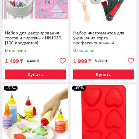
Набор для декорирования
Набор инструментов для
тортов и пирожных HN1636
украшения торта
[100 предметов]
профессиональный
«Арсенал кондитера» (12
В наличии
В наличии
предметов с гвоздиком)
1 499
1 999
₸
₸
4 400 ₸
5 200 ₸
Купить
Купить
–61%
–60%