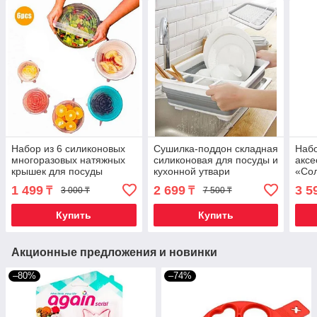
Набор из 6 силиконовых
Сушилка-поддон складная
Набо
многоразовых натяжных
силиконовая для посуды и
аксе
крышек для посуды
кухонной утвари
«Сол
Silicone Sealing Lids
пред
1 499
2 699
3 5
₸
₸
3 000 ₸
7 500 ₸
Купить
Купить
Акционные предложения и новинки
–80%
–74%