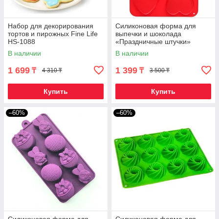
Набор для декорирования
Силиконовая форма для
тортов и пирожных Fine Life
выпечки и шоколада
HS-1088
«Праздничные штучки»
(Сердечки)
В наличии
В наличии
1 699
1 399
₸
₸
4 310 ₸
3 500 ₸
Купить
Купить
–60%
–60%
Силиконовая форма для
Силиконовая форма для