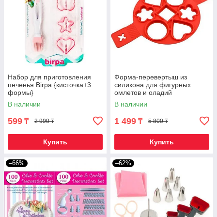
Набор для приготовления
Форма-перевертыш из
печенья Birpa {кисточка+3
силикона для фигурных
формы}
омлетов и оладий
«Аппетито»
В наличии
В наличии
599
1 499
₸
₸
2 990 ₸
5 800 ₸
Купить
Купить
–66%
–62%