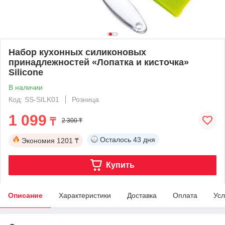
Набор кухонных силиконовых
принадлежностей «Лопатка и кисточка»
Silicone
В наличии
Код: SS-SILK01
Розница
1 099
₸
2 300 ₸
Осталось
43 дня
Экономия
1201 ₸
Купить
Описание
Характеристики
Доставка
Оплата
Усл