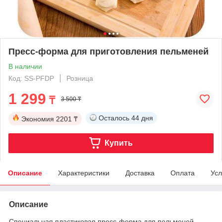
Пресс-форма для приготовления пельменей
В наличии
Код: SS-PFDP
Розница
1 299
₸
3 500 ₸
Осталось
44 дня
Экономия
2201 ₸
Купить
Описание
Характеристики
Доставка
Оплата
Усл
Описание
Специальная пластиковая пресс-форма для пельменей