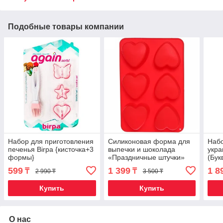
Подобные товары компании
Набор для приготовления
Силиконовая форма для
Наб
печенья Birpa {кисточка+3
выпечки и шоколада
укра
формы}
«Праздничные штучки»
(Бук
(Сердечки)
599
1 399
1 8
₸
₸
2 990 ₸
3 500 ₸
Купить
Купить
О нас