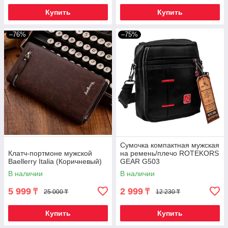
Купить
Купить
–76%
–75%
Сумочка компактная мужская
Клатч-портмоне мужской
на ремень/плечо ROTEKORS
Baellerry Italia (Коричневый)
GEAR G503
В наличии
В наличии
5 999
2 999
₸
₸
25 000 ₸
12 230 ₸
Купить
Купить