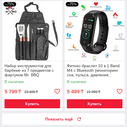
–75%
–75%
Набор инструментов для
Фитнес-браслет 10 в 1 Band
барбекю из 7 предметов с
M4 с Bluetooth {мониторинг
фартуком Mr. BBQ
сна, пульса, давления,
уровня кислорода,
В наличии
В наличии
активности}
5 799
5 499
₸
₸
23 400 ₸
21 900 ₸
Купить
Купить
Показать ещё