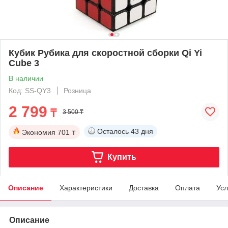
Кубик Рубика для скоростной сборки Qi Yi
Cube 3
В наличии
Код: SS-QY3
Розница
2 799
₸
3 500 ₸
Осталось
43 дня
Экономия
701 ₸
Купить
Описание
Характеристики
Доставка
Оплата
Усл
Описание