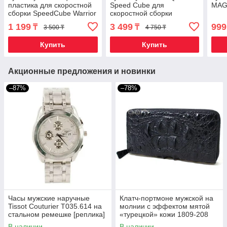
пластика для скоростной
Speed Cube для
MAG
сборки SpeedCube Warrior
скоростной сборки
QYtoys (2 x 2 x 2)
1 199
3 499
999
₸
₸
3 500 ₸
4 750 ₸
Купить
Купить
Акционные предложения и новинки
–87%
–78%
Часы мужские наручные
Клатч-портмоне мужской на
Tissot Couturier T035.614 на
молнии с эффектом мятой
стальном ремешке [реплика]
«турецкой» кожи 1809-208
(Холодное серебро)
(Черный)
В наличии
В наличии