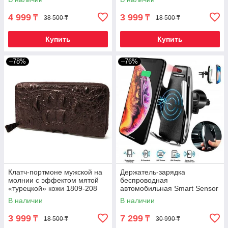
4 999
3 999
₸
₸
38 500 ₸
18 500 ₸
Купить
Купить
–78%
–76%
Клатч-портмоне мужской на
Держатель-зарядка
молнии с эффектом мятой
беспроводная
«турецкой» кожи 1809-208
автомобильная Smart Sensor
(Шоколадный)
Car Wireless S5
В наличии
В наличии
3 999
7 299
₸
₸
18 500 ₸
30 990 ₸