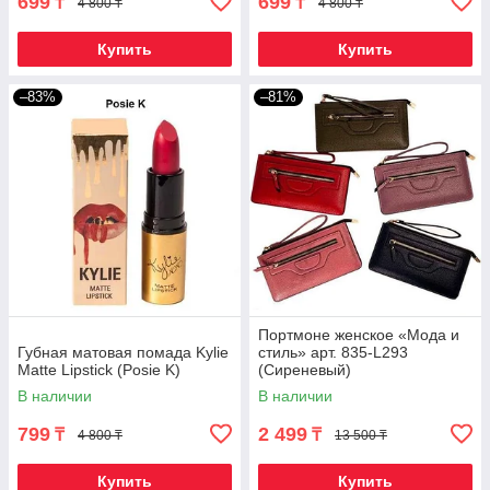
699
699
₸
₸
4 800 ₸
4 800 ₸
Купить
Купить
–83%
–81%
Портмоне женское «Мода и
Губная матовая помада Kylie
стиль» арт. 835-L293
Matte Lipstick (Posie K)
(Сиреневый)
В наличии
В наличии
799
2 499
₸
₸
4 800 ₸
13 500 ₸
Купить
Купить