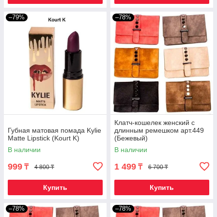
–79%
–78%
Клатч-кошелек женский с
Губная матовая помада Kylie
длинным ремешком арт.449
Matte Lipstick (Kourt K)
(Бежевый)
В наличии
В наличии
999
1 499
₸
₸
4 800 ₸
6 700 ₸
Купить
Купить
–78%
–78%