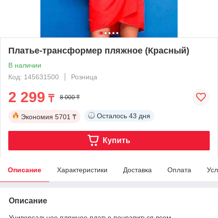
Платье-трансформер пляжное (Красный)
В наличии
Код: 145631500
Розница
2 299
₸
8 000 ₸
Осталось
43 дня
Экономия
5701 ₸
Купить
Описание
Характеристики
Доставка
Оплата
Усл
Описание
Универсальное пляжное платье понравиться всем