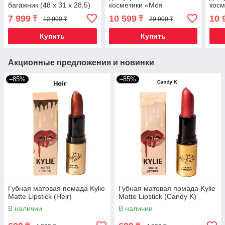
багажник (48 х 31 х 28,5)
косметики «Моя
косм
прелесть» с
прел
7 999
10 599
10 
₸
₸
12 000 ₸
20 000 ₸
автооткрыванием
авт
(Мятный)
(Ка
Купить
Купить
Акционные предложения и новинки
–85%
–85%
Губная матовая помада Kylie
Губная матовая помада Kylie
Matte Lipstick (Heir)
Matte Lipstick (Candy K)
В наличии
В наличии