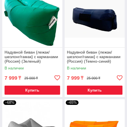
Надувной биван {лежак/
Надувной биван {лежак/
шезлонг/гамак} с карманами
шезлонг/гамак} с карманами
{Россия} (Зеленый)
{Россия} (Темно-синий)
В наличии
В наличии
7 999
7 999
₸
₸
25 000 ₸
25 000 ₸
Купить
Купить
–68%
–65%