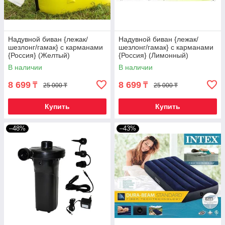
Надувной биван {лежак/
Надувной биван {лежак/
шезлонг/гамак} с карманами
шезлонг/гамак} с карманами
{Россия} (Желтый)
{Россия} (Лимонный)
В наличии
В наличии
8 699
8 699
₸
₸
25 000 ₸
25 000 ₸
Купить
Купить
–48%
–43%