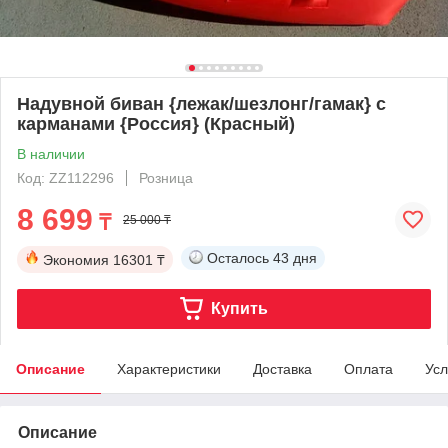
Надувной биван {лежак/шезлонг/гамак} с
карманами {Россия} (Красный)
В наличии
Код: ZZ112296
Розница
8 699
₸
25 000 ₸
Осталось
43 дня
Экономия
16301 ₸
Купить
Описание
Характеристики
Доставка
Оплата
Усл
Описание