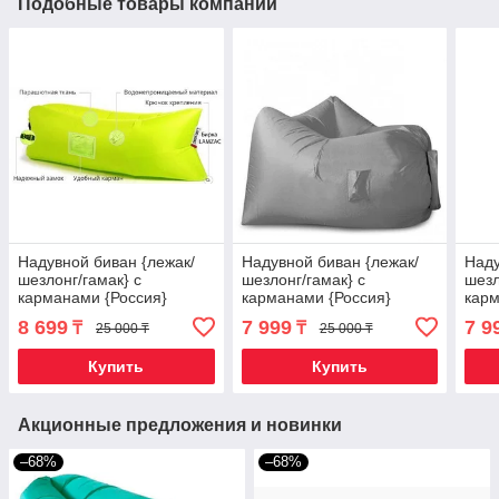
Подобные товары компании
Надувной биван {лежак/
Надувной биван {лежак/
Наду
шезлонг/гамак} с
шезлонг/гамак} с
шезл
карманами {Россия}
карманами {Россия}
карм
(Лимонный)
(Светло-серый)
(Зел
8 699
7 999
7 9
₸
₸
25 000 ₸
25 000 ₸
Купить
Купить
Акционные предложения и новинки
–68%
–68%