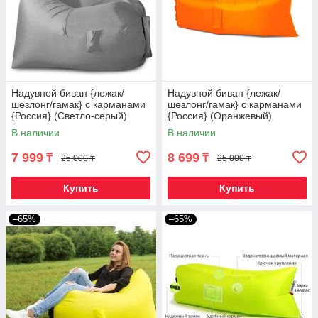
Надувной биван {лежак/
Надувной биван {лежак/
шезлонг/гамак} с карманами
шезлонг/гамак} с карманами
{Россия} (Светло-серый)
{Россия} (Оранжевый)
В наличии
В наличии
7 999
8 699
₸
₸
25 000 ₸
25 000 ₸
Купить
Купить
–65%
–65%