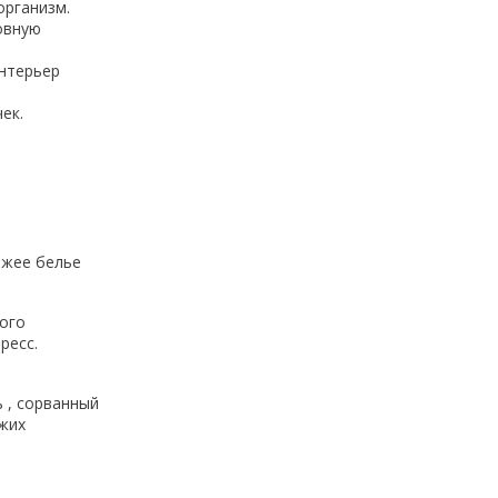
организм.
овную
нтерьер
ек.
ежее белье
кого
ресс.
 , сорванный
ежих