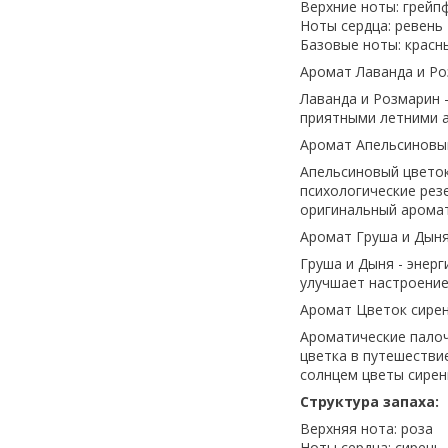
Верхние ноты: грейпф
Ноты сердца: ревень
Базовые ноты: красн
Аромат Лаванда и Ро
Лаванда и Розмарин 
приятными летними а
Аромат Апельсиновый
Апельсиновый цветок
психологические рез
оригинальный аромат
Аромат Груша и Дыня
Груша и Дыня - энер
улучшает настроение
Аромат Цветок сирен
Ароматические палоч
цветка в путешествие
солнцем цветы сирен
Структура запаха:
Верхняя нота: роза
Ноты сердца: сирень