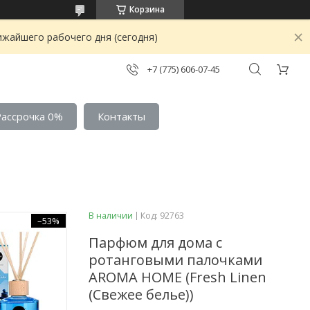
Корзина
ижайшего рабочего дня (сегодня)
+7 (775) 606-07-45
Рассрочка 0%
Контакты
В наличии
Код:
92763
–53%
Парфюм для дома с
ротанговыми палочками
AROMA HOME (Fresh Linen
(Свежее белье))