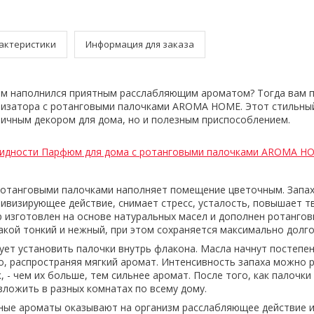
актеристики
Информация для заказа
ом наполнился приятным расслабляющим ароматом? Тогда вам п
тизатора с ротанговыми палочками AROMA HOME. Этот стильный
личным декором для дома, но и полезным приспособлением.
видности Парфюм для дома с ротанговыми палочками AROMA H
ротанговыми палочками наполняет помещение цветочным. Запах
ивизирующее действие, снимает стресс, усталость, повышает т
 изготовлен на основе натуральных масел и дополнен ротанго
акой тонкий и нежный, при этом сохраняется максимально долго
ует установить палочки внутрь флакона. Масла начнут постепе
о, распространяя мягкий аромат. Интенсивность запаха можно 
 - чем их больше, тем сильнее аромат. После того, как палочк
зложить в разных комнатах по всему дому.
ные ароматы оказывают на организм расслабляющее действие 