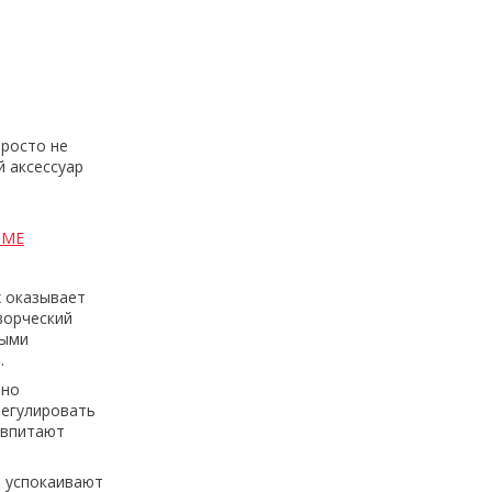
росто не
 аксессуар
OME
 оказывает
ворческий
выми
.
нно
регулировать
и впитают
и успокаивают