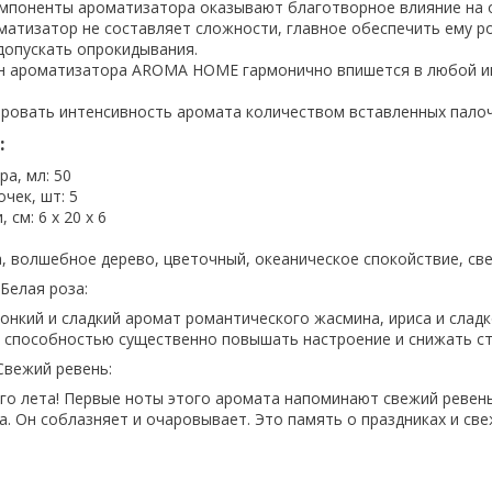
мпоненты ароматизатора оказывают благотворное влияние на 
матизатор не составляет сложности, главное обеспечить ему р
допускать опрокидывания.
н ароматизатора AROMA HOME гармонично впишется в любой и
ровать интенсивность аромата количеством вставленных палоч
:
а, мл: 50
чек, шт: 5
 см: 6 х 20 х 6
а, волшебное дерево, цветочный, океаническое спокойствие, св
 Белая роза:
тонкий и сладкий аромат романтического жасмина, ириса и слад
 способностью существенно повышать настроение и снижать ст
Свежий ревень:
го лета! Первые ноты этого аромата напоминают свежий ревень
а. Он соблазняет и очаровывает. Это память о праздниках и св