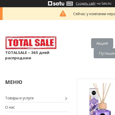
Создать сайт
на Satu.kz
Сейчас у компании нер
Акция!
TOTALSALE – 365 дней
Путешес
распродажи
Товары и услуги
О нас