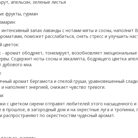
рут, апельсин, зеленые листья
ые фрукты, гурман
змарин:
- интенсивный запах лаванды с нотами мяты и сосны, наполнит 
роматами, поможет расслабиться, снять стресс и улучшить нас
 цветок:
 - аромат ободряет, тонизирует, возобновляет эмоциональные
ервы. Содержит ноты сосны и эвкалипта, бодрящего цветка апел
 дубового мха.
:
гичный аромат бергамота и спелой груши, уравновешенный сладк
 и наполняет энергией, снижает чувство тревоги.
и:
ки с цветком сирени отправят любителей этого насыщенного и
 в прошлое, в загородный дом и на окрестные луга и тропинки, 
и распространяют по окрестностям чудесный аромат.
, ландыш, жасмин