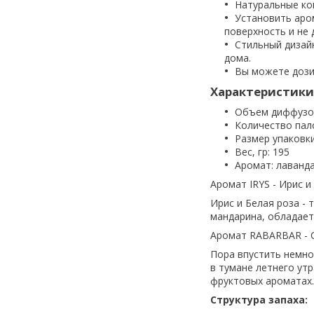
Натуральные ко
Установить аро
поверхность и не 
Стильный дизай
дома.
Вы можете дози
Характеристики
Объем диффузор
Количество пало
Размер упаковки,
Вес, гр: 195
Аромат: лаванд
Аромат IRYS - Ирис и
Ирис и Белая роза - 
мандарина, обладает
Аромат RABARBAR - 
Пора впустить немно
в тумане летнего утр
фруктовых ароматах.
Структура запаха: