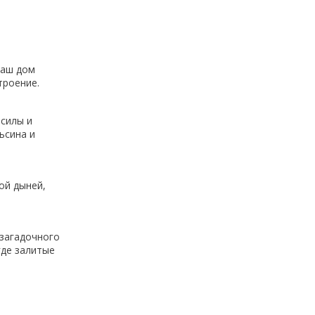
Ваш дом
троение.
 силы и
ьсина и
ой дыней,
 загадочного
где залитые