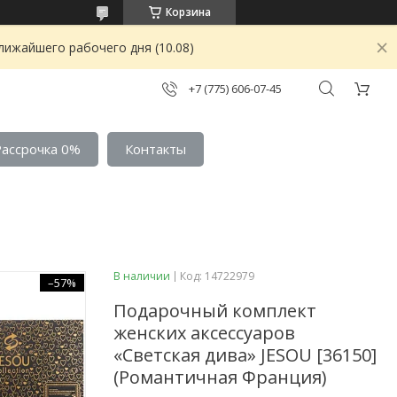
Корзина
лижайшего рабочего дня (10.08)
+7 (775) 606-07-45
Рассрочка 0%
Контакты
В наличии
Код:
14722979
–57%
Подарочный комплект
женских аксессуаров
«Светская дива» JESOU [36150]
(Романтичная Франция)