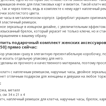
армашков-ячеек для пластиковых карт и визиток. Такой клатч м
х, так и через плечо, ведь в комплекте к нему идет наплечный ре
очки золотистого цвета.
е часы в металлическом корпусе. Циферблат украшен оригина
й эластичный ремешок.
ное зеркальце в изящном дизайне, с увеличительным эффектом.
изысканный брелок, который украсит не только ключи, но и ста
крашением к вашему образу.
упить подарочный комплект женских аксессуаров
150] прямо сейчас:
ор упакован сразу в элегантную презентабельную коробочку, п
е искать отдельную упаковку для него.
сделаны их прочного и качественного материала, поэтому прос
 клатч с наплечным ремешком, наручные часы, двойное зеркальц
анет отличным подарком для женщины и девушки на любое торж
:
кожа, металл
 см: 34 х 21 х 4
атч, наплечный ремешок для клатча, наручные часы, брелок, ка