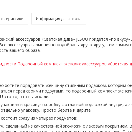
актеристики
Информация для заказа
енский аксессуаров «Светская дива» JESOU придется «по вкусу»
Все аксессуары гармонично подобраны друг к другу, тем самым 
ость вашего образа.
идности Подарочный комплект женских аксессуаров «Светская д
но хотите порадовать женщину стильным подарком, которым он
таться перед своими подругами, то подарочный комплект женски
U это то, что вы искали.
упакован в красивую коробку с атласной подложкой внутри, а з
 отдельно упаковку. Просто берите и дарите!
 состоит сразу из четырех предметов:
ч, сделанный из качественной эко-кожи с лаковым покрытием. 
тделения, одно из которых застегивается на замок-молнию. Так