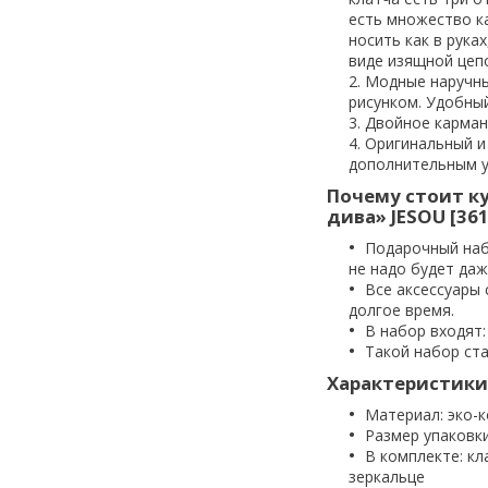
есть множество к
носить как в рука
виде изящной цеп
Модные наручны
рисунком. Удобны
Двойное карман
Оригинальный и 
дополнительным у
Почему стоит к
дива» JESOU [36
Подарочный наб
не надо будет даж
Все аксессуары 
долгое время.
В набор входят:
Такой набор ст
Характеристики
Материал: эко-
Размер упаковки,
В комплекте: кл
зеркальце