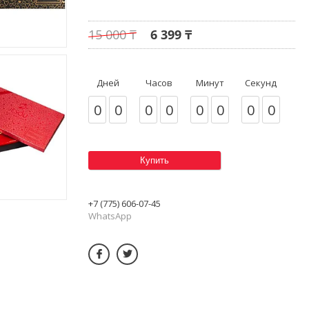
15 000 ₸
6 399 ₸
Дней
Часов
Минут
Секунд
0
0
0
0
0
0
0
0
Купить
+7 (775) 606-07-45
WhatsApp