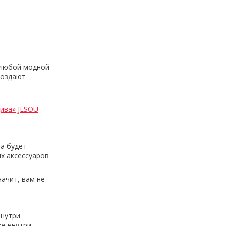
 любой модной
создают
ива» JESOU
а будет
х аксессуаров
начит, вам не
Внутри
же внутри