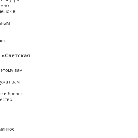
ожно
мешок в
льным
нет
 «Светская
оэтому вам
лужат вам
е и брелок.
ество.
рманное