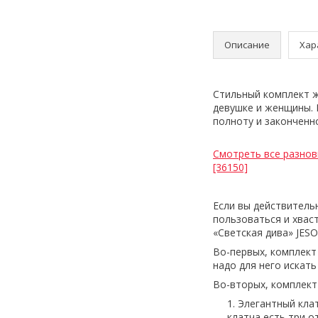
Описание
Хар
Стильный комплект ж
девушке и женщины. 
полноту и законченн
Смотреть все разнов
[36150]
Если вы действитель
пользоваться и хвас
«Светская дива» JESO
Во-первых, комплект 
надо для него искать
Во-вторых, комплект
Элегантный клат
клатча есть три о