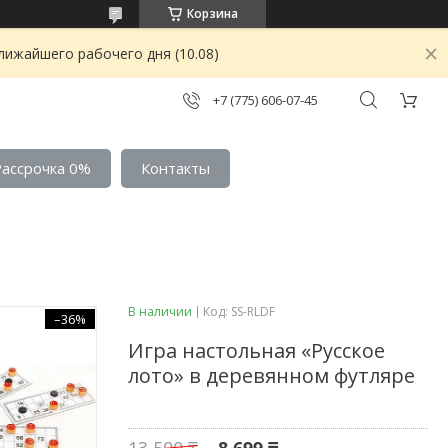
Корзина
лижайшего рабочего дня (10.08)
+7 (775) 606-07-45
Рассрочка 0%
Контакты
В наличии
Код:
SS-RLDF
–36%
Игра настольная «Русское
лото» в деревянном футляре
13 500 ₸
8 699 ₸