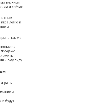
ыми зимними
г. Да и сейчас
онятным
 игра легко и
ное и
ры, а так же
лияние на
в продаже
сложить –
тильному виду
ном
 играть
имание и
м и будут