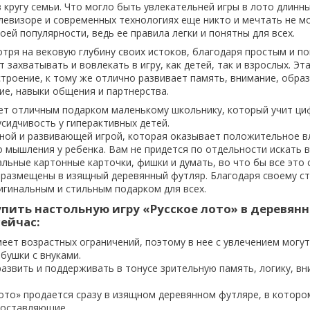
кругу семьи. Что могло быть увлекательней игры в лото длинн
левизоре и современных технологиях еще никто и мечтать не мо
воей популярности, ведь ее правила легки и понятны для всех.
отря на вековую глубину своих истоков, благодаря простым и п
захватывать и вовлекать в игру, как детей, так и взрослых. Эта
троение, к тому же отлично развивает память, внимание, образ
е, навыки общения и партнерства.
ет отличным подарком маленькому школьнику, который учит циф
сидчивость у гиперактивных детей.
ной и развивающей игрой, которая оказывает положительное в
о мышления у ребенка. Вам не придется по отдельности искать 
альные картонные карточки, фишки и думать, во что бы все это 
а размещены в изящный деревянный футляр. Благодаря своему с
ригинальным и стильным подарком для всех.
пить настольную игру «Русское лото» в деревян
ейчас:
меет возрастных ограничений, поэтому в нее с увлечением могут
бушки с внуками.
азвить и поддерживать в тонусе зрительную память, логику, вн
ото» продается сразу в изящном деревянном футляре, в которо
 составляющие.