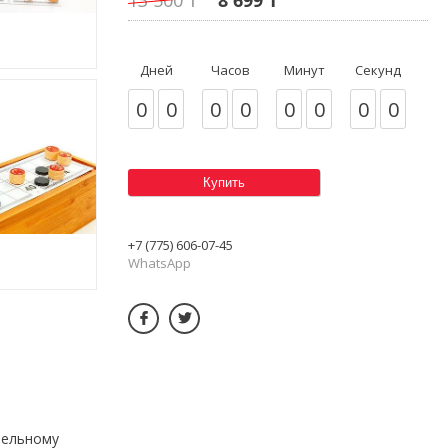
Дней
Часов
Минут
Секунд
0
0
0
0
0
0
0
0
Купить
+7 (775) 606-07-45
WhatsApp
тельному