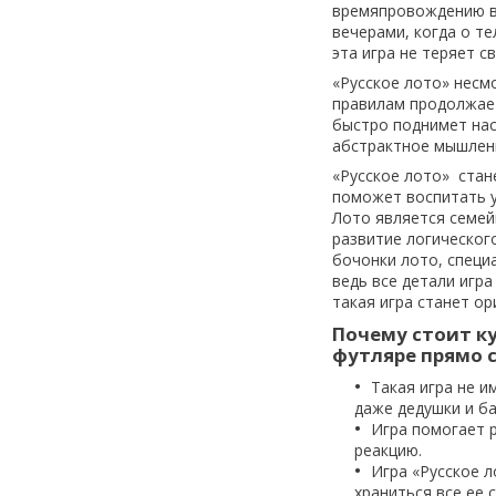
времяпровождению в 
вечерами, когда о те
эта игра не теряет с
«Русское лото» несм
правилам продолжает 
быстро поднимет нас
абстрактное мышлени
«Русское лото» стан
поможет воспитать у
Лото является семей
развитие логическог
бочонки лото, специ
ведь все детали игр
такая игра станет о
Почему стоит ку
футляре прямо с
Такая игра не и
даже дедушки и ба
Игра помогает р
реакцию.
Игра «Русское л
храниться все ее