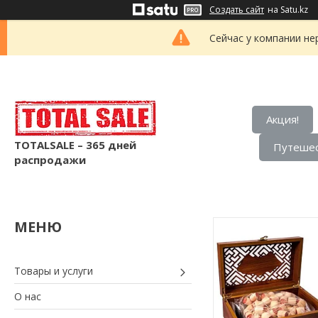
Создать сайт
на Satu.kz
Сейчас у компании не
Акция!
TOTALSALE – 365 дней
Путешес
распродажи
Товары и услуги
О нас