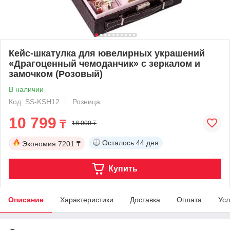
Кейс-шкатулка для ювелирных украшений
«Драгоценный чемоданчик» с зеркалом и
замочком (Розовый)
В наличии
Код: SS-KSH12
Розница
10 799
₸
18 000 ₸
Осталось
44 дня
Экономия
7201 ₸
Купить
Описание
Характеристики
Доставка
Оплата
Усл