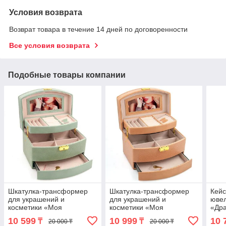
Условия возврата
Возврат товара в течение 14 дней по договоренности
Все условия возврата
Подобные товары компании
Шкатулка-трансформер
Шкатулка-трансформер
Кейс
для украшений и
для украшений и
юве
косметики «Моя
косметики «Моя
«Др
прелесть» с
прелесть» с
чемо
10 599
10 999
10 
₸
₸
20 000 ₸
20 000 ₸
автооткрыванием
автооткрыванием
замо