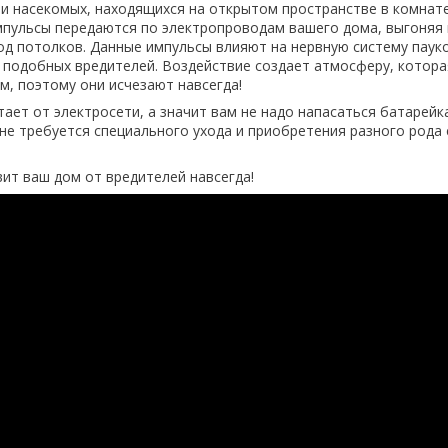
 и насекомых, находящихся на открытом пространстве в комнате
пульсы передаются по электропроводам вашего дома, выгоняя 
под потолков. Данные импульсы влияют на нервную систему пауко
х подобных вредителей. Воздействие создает атмосферу, котора
м, поэтому они исчезают навсегда!
тает от электросети, а значит вам не надо напасаться батарейк
 не требуется специального ухода и приобретения разного рода
вит ваш дом от вредителей навсегда!