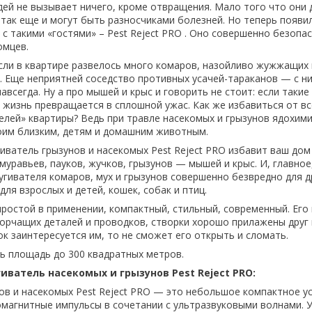
дей не вызывает ничего, кроме отвращения. Мало того что они
 так еще и могут быть разносчиками болезней. Но теперь появи
с такими «гостями» – Pest Reject PRO . Оно совершенно безопас
омцев.
если в квартире развелось много комаров, назойливо жужжащих 
. Еще неприятней соседство противных усачей-тараканов — с н
авсегда. Ну а про мышей и крыс и говорить не стоит: если такие
о жизнь превращается в сплошной ужас. Как же избавиться от вс
лей» квартиры? Ведь при травле насекомых и грызунов ядохим
оим близким, детям и домашним животным.
иватель грызунов и насекомых Pest Reject PRO избавит ваш дом 
муравьев, пауков, жучков, грызунов — мышей и крыс. И, главное
угивателя комаров, мух и грызунов совершенно безвредно для д
ля взрослых и детей, кошек, собак и птиц.
ростой в применении, компактный, стильный, современный. Его
торчащих деталей и проводков, створки хорошо прилажены друг к
ок заинтересуется им, то не сможет его открыть и сломать.
ь площадь до 300 квадратных метров.
иватель насекомых и грызунов Pest Reject PRO:
ов и насекомых Pest Reject PRO — это небольшое компактное у
магнитные импульсы в сочетании с ультразвуковыми волнами. 