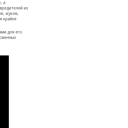
, а
вредителей из
в, жуков,
я крайне
ами для его
 сменных