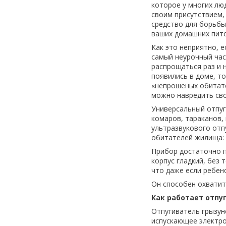
которое у многих лю
своим присутствием,
средство для борьбы 
ваших домашних пит
Как это неприятно, 
самый неурочный час
распрощаться раз и н
появились в доме, т
«непрошеных обитате
можно навредить св
Универсальный отпуг
комаров, тараканов, 
ультразвукового отп
обитателей жилища: д
Прибор достаточно п
корпус гладкий, без 
что даже если ребен
Он способен охватит
Как работает отпуг
Отпугиватель грызун
испускающее электро