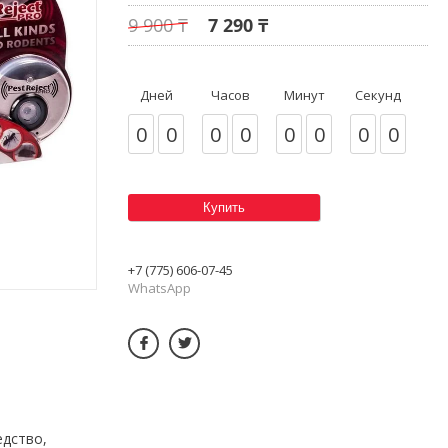
9 900 ₸
7 290 ₸
Дней
Часов
Минут
Секунд
0
0
0
0
0
0
0
0
Купить
+7 (775) 606-07-45
WhatsApp
едство,