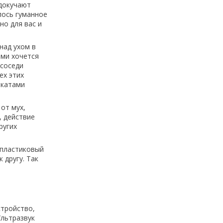
 докучают
лось гуманное
но для вас и
над ухом в
ими хочется
 соседи
ех этих
икатами
от мух,
, действие
ругих
 пластиковый
 другу. Так
стройство,
Ультразвук