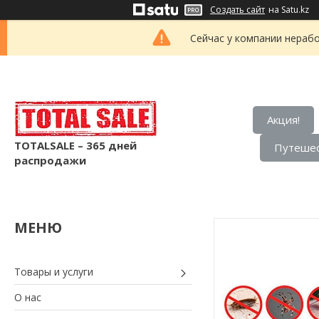
Создать сайт
на Satu.kz
Сейчас у компании нерабо
Акция!
TOTALSALE – 365 дней
Путешес
распродажи
Товары и услуги
О нас