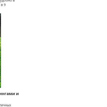
 удобно в
 в 9
ингами и
личных