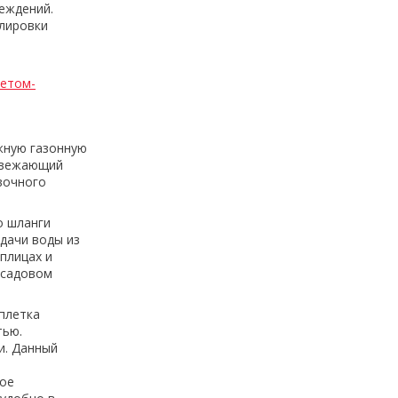
еждений.
улировки
летом-
жную газонную
освежающий
ивочного
о шланги
одачи воды из
плицах и
 садовом
плетка
тью.
и. Данный
ное