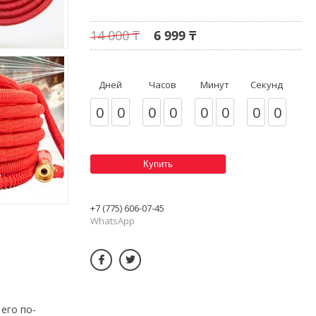
14 000 ₸
6 999 ₸
Дней
Часов
Минут
Секунд
0
0
0
0
0
0
0
0
Купить
+7 (775) 606-07-45
WhatsApp
его по-