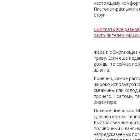
настоящему комфорт
Пистолет-распылител
струи.
Смотреть все разнов
распылителем MAGIC
Жара и обжигающее с
траву. Если еще нед
дождь, то сейчас пор
шланга.
Конечно, самое расп
широко используются
скважины или колодц
прочего. Поэтому, т
инвентаре.
Поливочный шланг M
сделана из эластичн
Быстросъемные фитин
поливочный шланг из
непредсказуемых пог