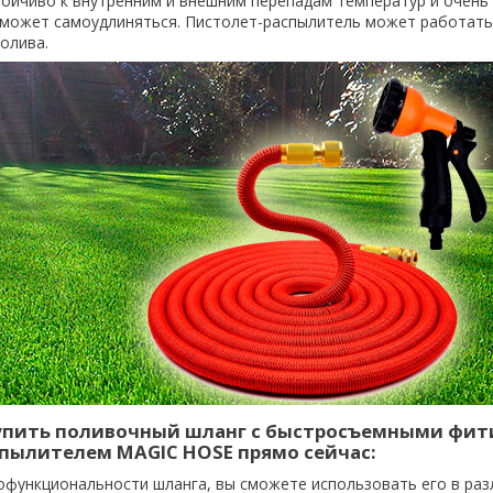
тойчиво к внутренним и внешним перепадам температур и очень
 может самоудлиняться. Пистолет-распылитель может работать
олива.
упить поливочный шланг с быстросъемными фит
пылителем MAGIC HOSE прямо сейчас:
офункциональности шланга, вы сможете использовать его в раз