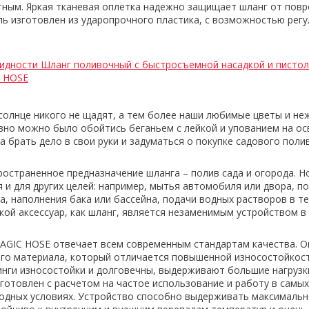
ным. Яркая тканевая оплетка надежно защищает шланг от повр
ь изготовлен из ударопрочного пластика, с возможностью рег
идности Шланг поливочный с быстросъемной насадкой и писто
 HOSE
олнце никого не щадят, а тем более наши любимые цветы и не
авно можно было обойтись беганьем с лейкой и упованием на 
а брать дело в свои руки и задуматься о покупке садового пол
ространенное предназначение шланга – полив сада и огорода. Н
 и для других целей: например, мытья автомобиля или двора, п
а, наполнения бака или бассейна, подачи водных растворов в те
акой аксессуар, как шланг, является незаменимым устройством в
AGIC HOSE отвечает всем современным стандартам качества. О
ого материала, который отличается повышенной износостойкос
ги износостойки и долговечны, выдерживают большие нагрузк
готовлен с расчетом на частое использование и работу в самых
одных условиях. Устройство способно выдерживать максималь