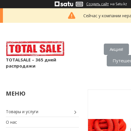
Создать сайт
на Satu.kz
Сейчас у компании нер
Акция!
TOTALSALE – 365 дней
Путешес
распродажи
Товары и услуги
О нас