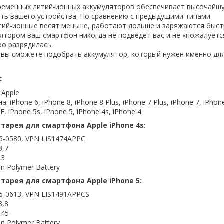
ременных литий‑ионных аккумуляторов обеспечивает высочайш
ть вашего устройства. По сравнению с предыдущими типами
тий‑ионные весят меньше, работают дольше и заряжаются быст
ятором ваш смартфон никогда не подведет вас и не «пожалуется
ро разрядилась.
 вы сможете подобрать аккумулятор, который нужен именно дл
:
 Apple
 iPhone 6, iPhone 8, iPhone 8 Plus, iPhone 7 Plus, iPhone 7, iPhone
E, iPhone 5s, iPhone 5, iPhone 4s, iPhone 4
тарея для смартфона Apple iPhone 4s:
6-0580, VPN LIS1474APPC
3,7
,3
on Polymer Battery
тарея для смартфона Apple iPhone 5:
6-0613, VPN LIS1491APPCS
3,8
,45
on Polymer Battery