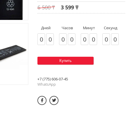
6 500 ₸
3 599 ₸
Дней
Часов
Минут
Секунд
0
0
0
0
0
0
0
0
Купить
+7 (775) 606-07-45
WhatsApp