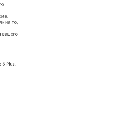
ую
рее.
» на то,
я вашего
 6 Plus,