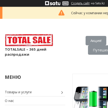
Создать сайт
на Satu.kz
Сейчас у компании не
Акция!
TOTALSALE – 365 дней
Путешес
распродажи
Товары и услуги
О нас