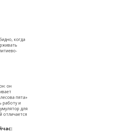
идно, когда
ерживать
литиево-
он: он
ивает
ллесова пята»
ь работу и
кумулятор для
й отличается
йчас: