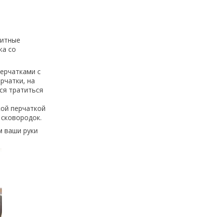
щитные
ка со
ерчатками с
рчатки, на
ся тратиться
кой перчаткой
 сковородок.
м ваши руки