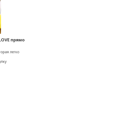
GLOVE прямо
торая легко
упку