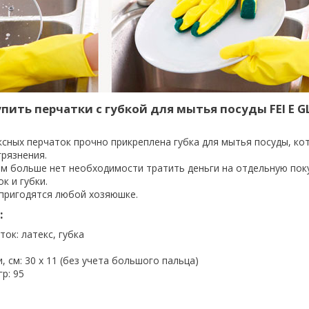
пить перчатки с губкой для мытья посуды FEI E 
ксных перчаток прочно прикреплена губка для мытья посуды, ко
грязнения.
ам больше нет необходимости тратить деньги на отдельную пок
к и губки.
 пригодятся любой хозяюшке.
:
ок: латекс, губка
, см: 30 х 11 (без учета большого пальца)
гр: 95