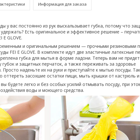
актеристики
Информация для заказа
ды у вас постоянно из рук выскальзывает губка, потому что за
е удержать? Есть оригинальное и эффективное решение – перчат
I E GLOVE.
временным и оригинальным решением — прочными резиновыми п
уды FEI E GLOVE. В комплекте идут две эластичные латексные пе
креплена губка для мытья в форме ладони. Теперь вам не придет
у губок и защитных перчаток, а также переживать за здоровье
. Просто наденьте их на руки и приступайте к мытью посуды. Та
о оттереть засохшие остатки пищи, мыть крышки от кастрюль и
 вы будете легко и без особых усилий отмывать посуду, при это
оздействия воды и моющего средства.