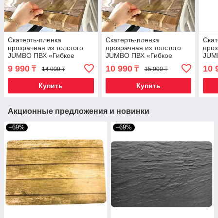
Скатерть-пленка
Скатерть-пленка
Скат
прозрачная из толстого
прозрачная из толстого
проз
JUMBO ПВХ «Гибкое
JUMBO ПВХ «Гибкое
JUM
стекло» DASWERK (120 х
стекло» DASWERK (120 х
стек
9 990
10 990
10 
₸
₸
14 000 ₸
15 000 ₸
70 см)
80 см)
60 с
Купить
Купить
Акционные предложения и новинки
–69%
–69%