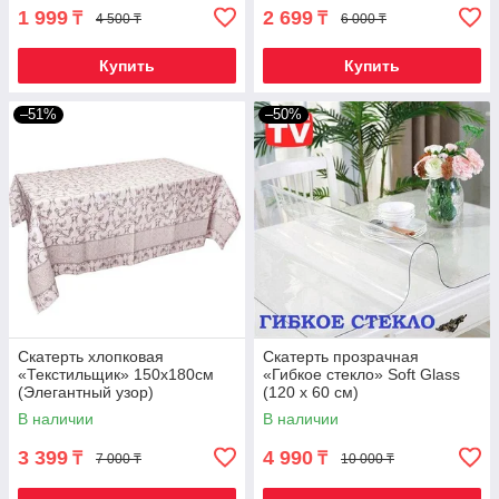
1 999
2 699
₸
₸
4 500 ₸
6 000 ₸
Купить
Купить
–51%
–50%
Скатерть хлопковая
Скатерть прозрачная
«Текстильщик» 150x180см
«Гибкое стекло» Soft Glass
(Элегантный узор)
(120 х 60 см)
В наличии
В наличии
3 399
4 990
₸
₸
7 000 ₸
10 000 ₸