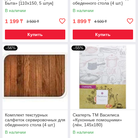
Быта» [110х150, 5 штук]
обеденного стола {4 шт.}
(Желтый)
(Белый дуб)
В наличии
В наличии
1 199
1 899
₸
₸
3 500 ₸
4 500 ₸
Купить
Купить
–56%
–55%
Комплект текстурных
Скатерть ТМ Василиса
салфеток сервировочных для
«Кухонные помощники»
обеденного стола {4 шт.}
{лён, 145х180}
(Сосна)
В наличии
В наличии