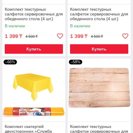
Комплект текстурных
Комплект текстурных
салфеток сервировочных для
салфеток сервировочных для
обеденного стола {4 шт.}
обеденного стола {4 шт.}
(Орех)
(Темный мрамор)
В наличии
В наличии
1 399
1 399
₸
₸
4 500 ₸
4 500 ₸
Купить
Купить
–66%
–58%
Комплект скатертей
Комплект текстурных
двухсторонних «Служба
салфеток сервировочных для