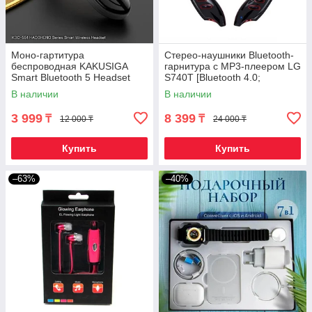
Моно-гартитура
Стерео-наушники Bluetooth-
беспроводная KAKUSIGA
гарнитура с MP3-плеером LG
Smart Bluetooth 5 Headset
S740T [Bluetooth 4.0;
(Черный)
MP3/WMA; MicroSD]
В наличии
В наличии
3 999
8 399
₸
₸
12 000 ₸
24 000 ₸
Купить
Купить
–63%
–40%