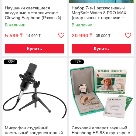
Наушники светящиеся
Набор 7-в-1 эксклюзивный
вакуумные металлические
MagSafe Watch 8 PRO MAX
Glowing Earphone (Розовый)
{смарт-часы + наушники +
powerbank + зарядки}
В наличии
В наличии
(Черный)
5 599
20 990
₸
₸
14 990 ₸
35 000 ₸
Купить
Купить
–36%
–27%
Микрофон студийный
Слуховой аппарат заушный
настольный конденсаторный
Haosheng HS-93 в футляре с