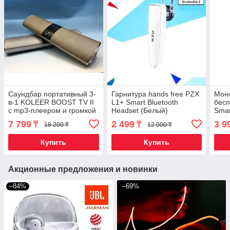
Саундбар портативный 3-
Гарнитура hands free PZX
Моно
в-1 KOLEER BOOST TV II
L1+ Smart Bluetooth
бес
с mp3-плеером и громкой
Headset (Белый)
Smar
связью {Bluetooth, AUX,
(Чер
7 799
2 499
3 9
₸
₸
18 200 ₸
12 000 ₸
USB и SD}
Купить
Купить
Акционные предложения и новинки
–84%
–69%