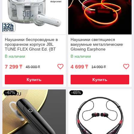
Наушники беспроводные в
Наушники светящиеся
прозрачном корпусе JBL
вакуумные металлические
TUNE FLEX Ghost Ed. {BT
Glowing Earphone
5.2, шумоподавление,
(Оранжевый)
В наличии
В наличии
влагозащита, до 32
7 299
4 699
₸
₸
45 000 ₸
14 990 ₸
Купить
Купить
–67%
–65%