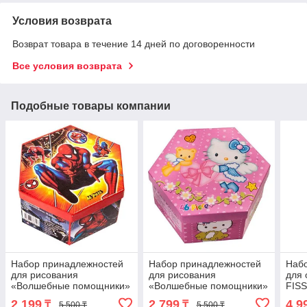
Условия возврата
Возврат товара в течение 14 дней по договоренности
Все условия возврата
Подобные товары компании
Набор принадлежностей
Набор принадлежностей
Набо
для рисования
для рисования
для 
«Волшебные помощники»
«Волшебные помощники»
FISS
[46 предметов] (Для
[46 предметов] (Для
Cutl
2 199
2 799
4 9
₸
₸
5 500 ₸
5 500 ₸