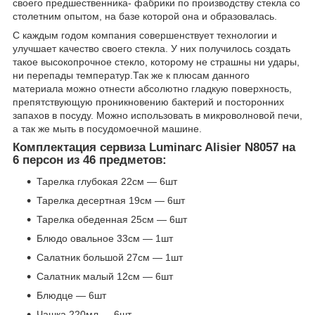
своего предшественника- фабрики по производству стекла со
столетним опытом, на базе которой она и образовалась.
С каждым годом компания совершенствует технологии и
улучшает качество своего стекла. У них получилось создать
такое высокопрочное стекло, которому не страшны ни удары,
ни перепады температур.Так же к плюсам данного
материала можно отнести абсолютно гладкую поверхность,
препятствующую проникновению бактерий и посторонних
запахов в посуду. Можно использовать в микроволновой печи,
а так же мыть в посудомоечной машине.
Комплектация сервиза Luminarc Alisier N8057 на
6 персон из 46 предметов:
Тарелка глубокая 22см — 6шт
Тарелка десертная 19см — 6шт
Тарелка обеденная 25см — 6шт
Блюдо овальное 33см — 1шт
Салатник большой 27см — 1шт
Салатник малый 12см — 6шт
Блюдце — 6шт
Чашка 220мл — 6шт