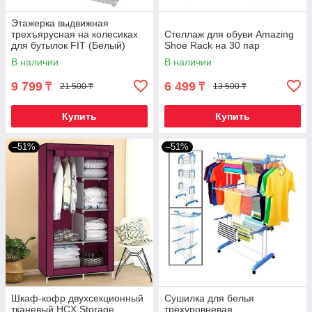
Этажерка выдвижная
трехъярусная на колесиках
Стеллаж для обуви Amazing
для бутылок FIT (Белый)
Shoe Rack на 30 пар
В наличии
В наличии
9 799
6 499
₸
₸
21 500 ₸
13 500 ₸
Купить
Купить
–51%
–51%
Шкаф-кофр двухсекционный
Сушилка для белья
тканевый HCX Storage
трехуровневая