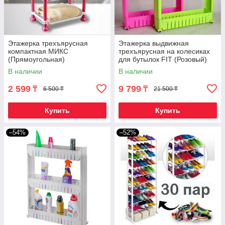
Этажерка трехъярусная
Этажерка выдвижная
компактная МИКС
трехъярусная на колесиках
(Прямоугольная)
для бутылок FIT (Розовый)
В наличии
В наличии
2 599
9 799
₸
₸
6 500 ₸
21 500 ₸
Купить
Купить
–54%
–52%