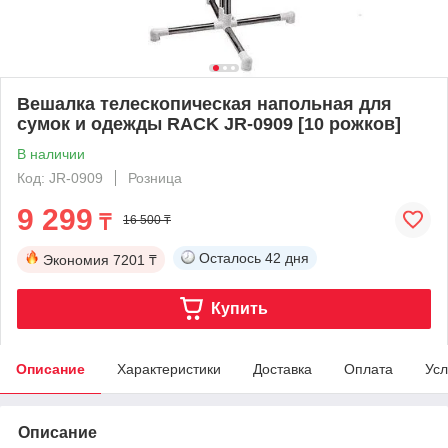
Вешалка телескопическая напольная для
сумок и одежды RACK JR-0909 [10 рожков]
В наличии
Код: JR-0909
Розница
9 299
₸
16 500 ₸
Осталось
42 дня
Экономия
7201 ₸
Купить
Описание
Характеристики
Доставка
Оплата
Усл
Описание