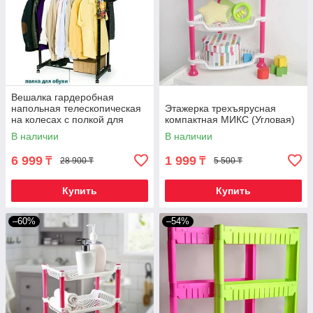
Вешалка гардеробная
напольная телескопическая
Этажерка трехъярусная
на колесах с полкой для
компактная МИКС (Угловая)
обуви «Феникс» (с 2
В наличии
В наличии
перекладинами)
6 999
1 999
₸
₸
28 900 ₸
5 500 ₸
Купить
Купить
–60%
–54%