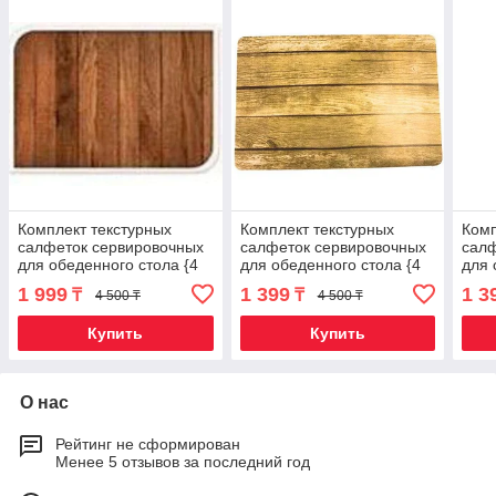
Комплект текстурных
Комплект текстурных
Комп
салфеток сервировочных
салфеток сервировочных
салф
для обеденного стола {4
для обеденного стола {4
для 
шт.} (Сосна)
шт.} (Орех)
шт.}
1 999
1 399
1 3
₸
₸
4 500 ₸
4 500 ₸
Купить
Купить
О нас
Рейтинг не сформирован
Менее 5 отзывов за последний год