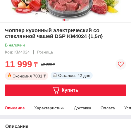
Чоппер кухонный электрический со
стеклянной чашей DSP KM4024 {1,5л}
В наличии
Код: KM4024
Розница
11 999
₸
19 000 ₸
Осталось
42 дня
Экономия
7001 ₸
Купить
Описание
Характеристики
Доставка
Оплата
Усл
Описание