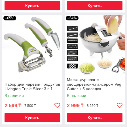
Купить
Купить
–65%
–64%
Миска-дуршлаг с
Набор для нарезки продуктов
овощерезкой-слайсером Veg
Livington Triple Slicer 3 в 1
Cutter + 5 насадок
В наличии
В наличии
2 599
2 999
₸
₸
7 500 ₸
8 250 ₸
Купить
Купить