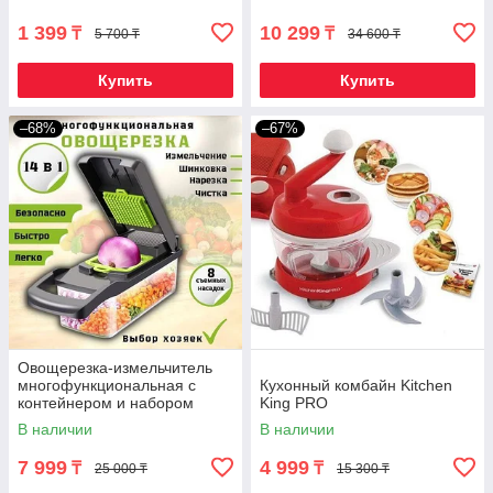
1 399
10 299
₸
₸
5 700 ₸
34 600 ₸
Купить
Купить
–68%
–67%
Овощерезка-измельчитель
многофункциональная с
Кухонный комбайн Kitchen
контейнером и набором
King PRO
тёрок Veggie Slicer 14-в-1
В наличии
В наличии
7 999
4 999
₸
₸
25 000 ₸
15 300 ₸