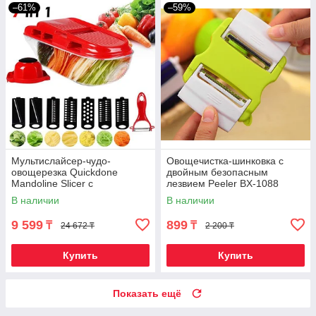
–61%
–59%
Мультислайсер-чудо-
Овощечистка-шинковка с
овощерезка Quickdone
двойным безопасным
Mandoline Slicer с
лезвием Peeler BX-1088
контейнером и овощечисткой
В наличии
В наличии
(7 лезвий)
9 599
899
₸
₸
24 672 ₸
2 200 ₸
Купить
Купить
Показать ещё