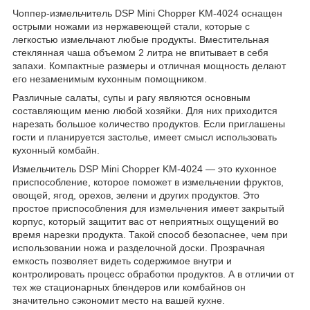
Чоппер-измельчитель DSP Mini Chopper KM-4024 оснащен
острыми ножами из нержавеющей стали, которые с
легкостью измельчают любые продукты. Вместительная
стеклянная чаша объемом 2 литра не впитывает в себя
запахи. Компактные размеры и отличная мощность делают
его незаменимым кухонным помощником.
Различные салаты, супы и рагу являются основным
составляющим меню любой хозяйки. Для них приходится
нарезать большое количество продуктов. Если приглашены
гости и планируется застолье, имеет смысл использовать
кухонный комбайн.
Измельчитель DSP Mini Chopper KM-4024 — это кухонное
приспособление, которое поможет в измельчении фруктов,
овощей, ягод, орехов, зелени и других продуктов. Это
простое приспособления для измельчения имеет закрытый
корпус, который защитит вас от неприятных ощущений во
время нарезки продукта. Такой способ безопаснее, чем при
использовании ножа и разделочной доски. Прозрачная
емкость позволяет видеть содержимое внутри и
контролировать процесс обработки продуктов. А в отличии от
тех же стационарных блендеров или комбайнов он
значительно сэкономит место на вашей кухне.