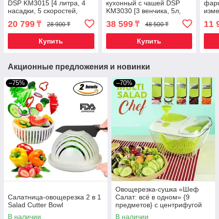
DSP KM3015 [4 литра, 4
кухонный с чашей DSP
фар
насадки, 5 скоростей,
KM3030 [3 венчика, 5л,
изм
турборежим] (Белый)
1000 W] (Белый)
гамм
20 799
38 599
11 
₸
₸
28 900 ₸
48 500 ₸
Купить
Купить
Акционные предложения и новинки
–75%
–70%
Овощерезка-сушка «Шеф
Салатница-овощерезка 2 в 1
Салат: всё в одном» {9
Salad Cutter Bowl
предметов} с центрифугой
для мытья и сушки зелени
В наличии
В наличии