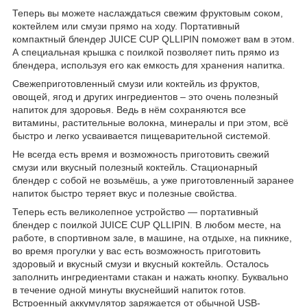
Теперь вы можете наслаждаться свежим фруктовым соком,
коктейлем или смузи прямо на ходу. Портативный
компактный блендер JUICE CUP QLLIPIN поможет вам в этом.
А специальная крышка с поилкой позволяет пить прямо из
блендера, используя его как емкость для хранения напитка.
Свежеприготовленный смузи или коктейль из фруктов,
овощей, ягод и других ингредиентов – это очень полезный
напиток для здоровья. Ведь в нём сохраняются все
витамины, растительные волокна, минералы и при этом, всё
быстро и легко усваивается пищеварительной системой.
Не всегда есть время и возможность приготовить свежий
смузи или вкусный полезный коктейль. Стационарный
блендер с собой не возьмёшь, а уже приготовленный заранее
напиток быстро теряет вкус и полезные свойства.
Теперь есть великолепное устройство — портативный
блендер с поилкой JUICE CUP QLLIPIN. В любом месте, на
работе, в спортивном зале, в машине, на отдыхе, на пикнике,
во время прогулки у вас есть возможность приготовить
здоровый и вкусный смузи и вкусный коктейль. Осталось
заполнить ингредиентами стакан и нажать кнопку. Буквально
в течение одной минуты вкуснейший напиток готов.
Встроенный аккумулятор заряжается от обычной USB-