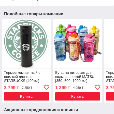
Подобные товары компании
Термос компактный с
Бутылка питьевая для
Терм
поилкой для кофе
воды с поилкой MATSU
поил
STARBUCKS {400мл}
[350, 500, 1000 мл]
STA
(Черный)
(Голубой / 1000 мл)
(Се
3 799
1 299
3 7
₸
₸
7 250 ₸
4 950 ₸
Купить
Купить
Акционные предложения и новинки