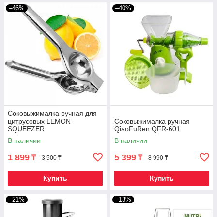
–46%
–40%
Соковыжималка ручная для
цитрусовых LEMON
Соковыжималка ручная
SQUEEZER
QiaoFuRen QFR-601
В наличии
В наличии
1 899
5 399
₸
₸
3 500 ₸
8 990 ₸
Купить
Купить
–21%
–13%