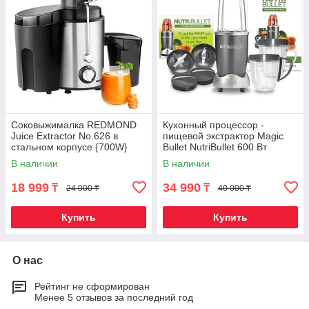
Соковыжималка REDMOND
Кухонный процессор -
Juice Extractor No.626 в
пищевой экстрактор Magic
стальном корпусе {700W}
Bullet NutriBullet 600 Вт
В наличии
В наличии
18 999
34 990
₸
₸
24 000 ₸
40 000 ₸
Купить
Купить
О нас
Рейтинг не сформирован
Менее 5 отзывов за последний год