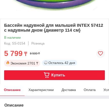
Бассейн надувной для малышей INTEX 57412
с надувным дном {диаметр 114 см}
В наличии
Код: SS-0154
Розница
5 799
₸
8 500 ₸
Осталось
42 дня
Экономия
2701 ₸
Купить
Описание
Характеристики
Доставка
Оплата
Усл
Описание