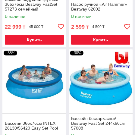
366x76см Bestway FastSet
Насос ручной «Air Hammer»
57273 cемейный
Bestway 62002
В наличии
В наличии
22 999
2 599
₸
₸
45 000 ₸
4 500 ₸
Купить
Купить
–38%
–30%
Бассейн бескаркасный
Бассейн 366x76см INTEX
Bestway Fast Set 244x66см
28130/56420 Easy Set Pool
57008