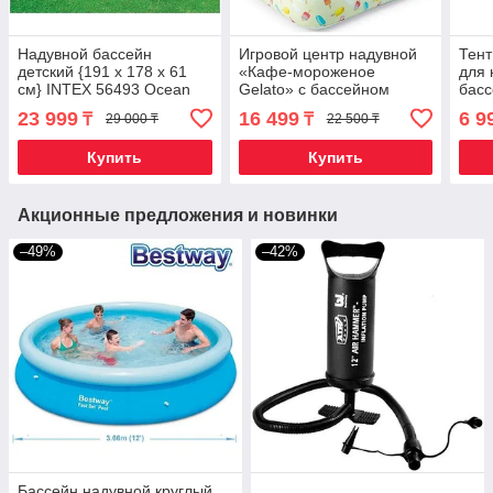
Надувной бассейн
Игровой центр надувной
Тент
детский {191 x 178 x 61
«Кафе-мороженое
для 
см} INTEX 56493 Ocean
Gelato» с бассейном
басс
Reef
INTEX 48672 {127 х 102 х
(244
23 999
16 499
6 9
₸
₸
29 000 ₸
22 500 ₸
99 см}
Купить
Купить
Акционные предложения и новинки
–49%
–42%
Бассейн надувной круглый