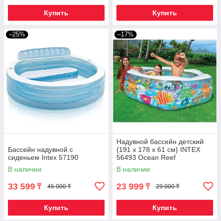
Купить
Купить
–25%
–17%
Надувной бассейн детский
Бассейн надувной с
{191 x 178 x 61 см} INTEX
сиденьем Intex 57190
56493 Ocean Reef
В наличии
В наличии
33 599
23 999
₸
₸
45 000 ₸
29 000 ₸
Купить
Купить