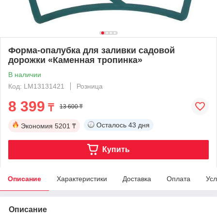
Форма-опалубка для заливки садовой
дорожки «Каменная тропинка»
В наличии
Код: LM13131421
Розница
8 399
₸
13 600 ₸
Осталось
43 дня
Экономия
5201 ₸
Купить
Описание
Характеристики
Доставка
Оплата
Усл
Описание