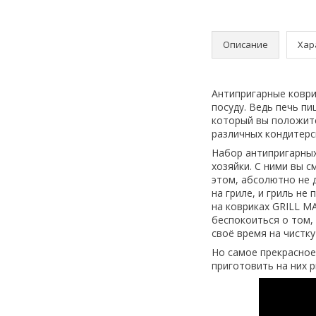
Описание
Хар
Антипригарные коври
посуду. Ведь печь пи
который вы положите
различных кондитерск
Набор антипригарных
хозяйки. С ними вы 
этом, абсолютно не 
на гриле, и гриль н
на ковриках GRILL MA
беспокоиться о том,
своё время на чистку
Но самое прекрасное
приготовить на них р