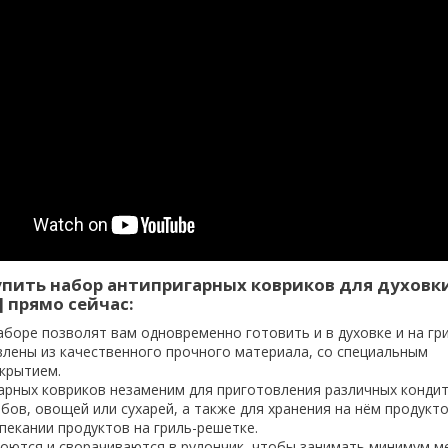
упить набор антипригарных ковриков для духовки
] прямо сейчас:
аборе позволят вам одновременно готовить и в духовке и на гри
влены из качественного прочного материала, со специальным
крытием.
арных ковриков незаменим для приготовления различных кондит
ибов, овощей или сухарей, а также для хранения на нём продукто
пекании продуктов на гриль-решетке.
моются и сворачиваются в рулончик, чтобы занимать минимум м