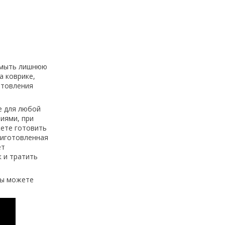
т мыть лишнюю
а коврике,
отовления
е для любой
иями, при
жете готовить
риготовленная
ет
 и тратить
вы можете