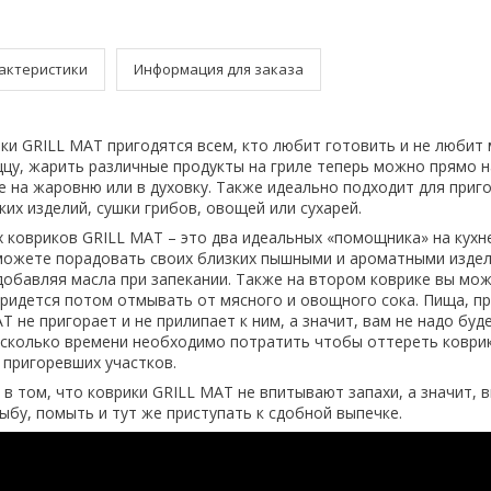
актеристики
Информация для заказа
ки GRILL MAT пригодятся всем, кто любит готовить и не люби
ццу, жарить различные продукты на гриле теперь можно прямо н
 на жаровню или в духовку. Также идеально подходит для приг
их изделий, сушки грибов, овощей или сухарей.
 ковриков GRILL MAT – это два идеальных «помощника» на кухн
сможете порадовать своих близких пышными и ароматными издел
добавляя масла при запекании. Также на втором коврике вы мо
е придется потом отмывать от мясного и овощного сока. Пища, п
T не пригорает и не прилипает к ним, а значит, вам не надо буд
 сколько времени необходимо потратить чтобы оттереть коврик
 пригоревших участков.
 в том, что коврики GRILL MAT не впитывают запахи, а значит, 
ыбу, помыть и тут же приступать к сдобной выпечке.