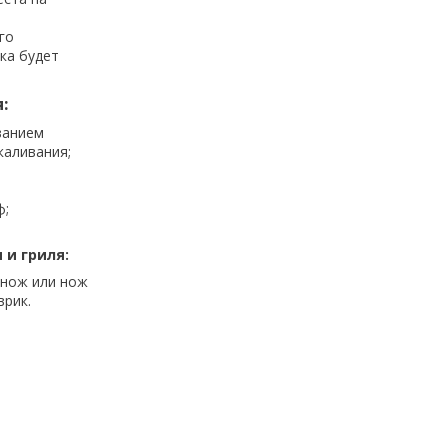
го
ка будет
:
ванием
каливания;
ф;
и гриля:
 нож или нож
врик.