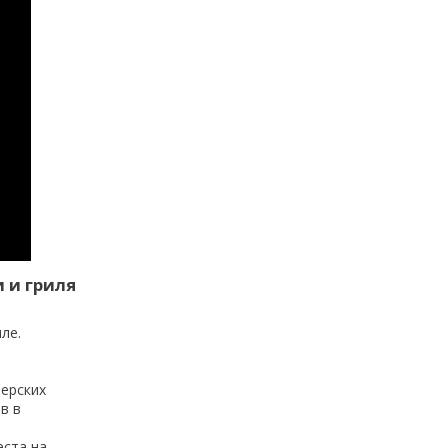
 и гриля
ле.
ерских
в в
еста на