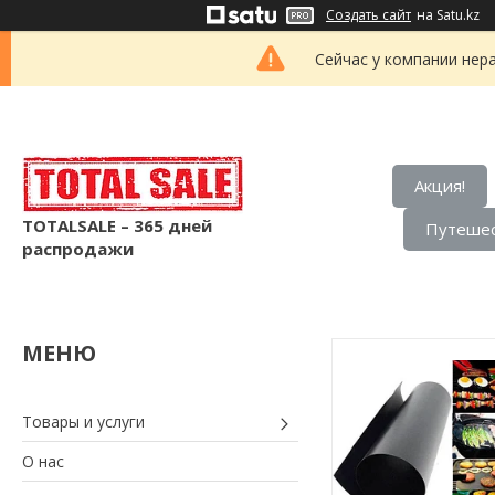
Создать сайт
на Satu.kz
Сейчас у компании нер
Акция!
TOTALSALE – 365 дней
Путешес
распродажи
Товары и услуги
О нас