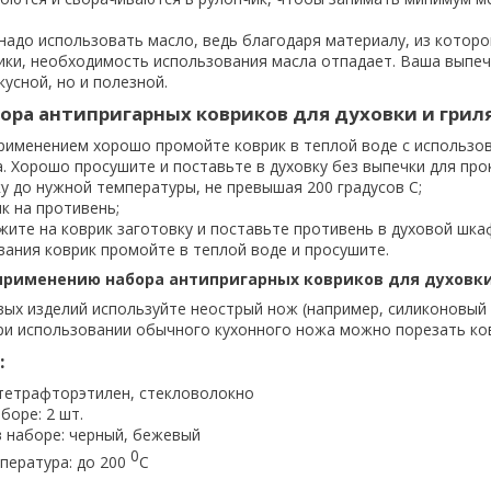
надо использовать масло, ведь благодаря материалу, из которо
ики, необходимость использования масла отпадает. Ваша выпеч
кусной, но и полезной.
ора антипригарных ковриков для духовки и гриля
рименением хорошо промойте коврик в теплой воде с использо
 Хорошо просушите и поставьте в духовку без выпечки для про
у до нужной температуры, не превышая 200 градусов С;
к на противень;
ите на коврик заготовку и поставьте противень в духовой шка
вания коврик промойте в теплой воде и просушите.
рименению набора антипригарных ковриков для духовки 
вых изделий используйте неострый нож (например, силиконовый
 при использовании обычного кухонного ножа можно порезать ко
:
тетрафторэтилен, стекловолокно
боре: 2 шт.
в наборе: черный, бежевый
0
пература: до 200
С