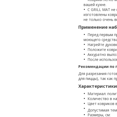
вашей кухне.
С GRILL MAT не 
изготовлены ковр
не только очень в
Применение наб
Перед первым п
моющего средства.
Нагрейте духовк
Положите коври
Аккуратно вылож
После использо
Рекомендации по п
Для разрезания гото
для пиццы), так как
Характеристики
Материал: поли
Количество в на
Цвет ковриков 
Допустимая тем
Размеры, см: