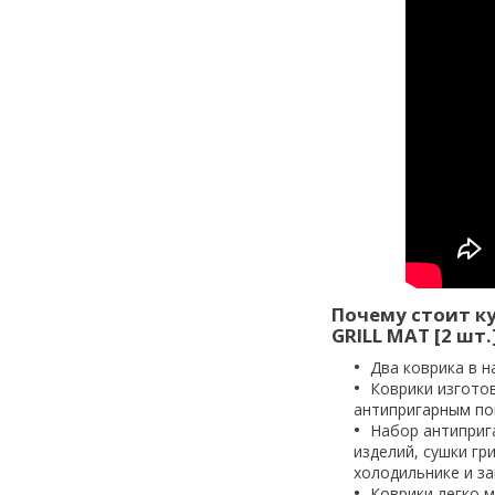
Почему стоит к
GRILL MAT [2 шт.
Два коврика в н
Коврики изгото
антипригарным по
Набор антиприг
изделий, сушки гр
холодильнике и за
Коврики легко 