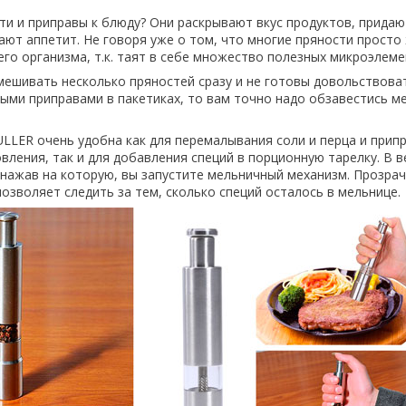
ти и приправы к блюду? Они раскрывают вкус продуктов, придаю
ают аппетит. Не говоря уже о том, что многие пряности просто
го организма, т.к. таят в себе множество полезных микроэлеме
мешивать несколько пряностей сразу и не готовы довольствова
ми приправами в пакетиках, то вам точно надо обзавестись м
LER очень удобна как для перемалывания соли и перца и прип
вления, так и для добавления специй в порционную тарелку. В в
, нажав на которую, вы запустите мельничный механизм. Прозра
озволяет следить за тем, сколько специй осталось в мельнице.