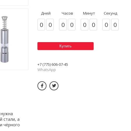
Дней
Часов
Минут
Секунд
0
0
0
0
0
0
0
0
Купить
+7 (775) 606-07-45
WhatsApp
 нужна
 стали, а
и чёрного