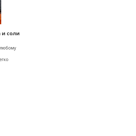
 и соли
 любому
егко