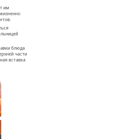
т им
 жизненно
нтов.
ться
ельницей
равки блюда
ерхней части
чная вставка