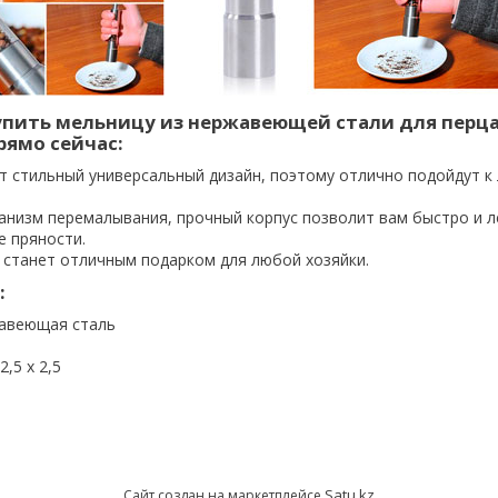
упить мельницу из нержавеющей стали для перца
рямо сейчас:
 стильный универсальный дизайн, поэтому отлично подойдут к
анизм перемалывания, прочный корпус позволит вам быстро и л
 пряности.
станет отличным подарком для любой хозяйки.
:
авеющая сталь
2,5 х 2,5
Satu.kz
Сайт создан на маркетплейсе