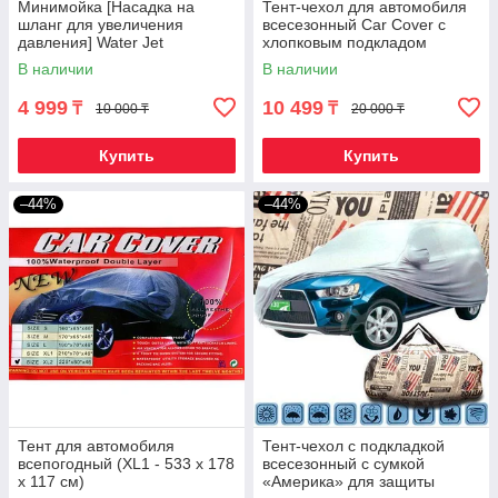
Минимойка [Насадка на
Тент-чехол для автомобиля
шланг для увеличения
всесезонный Car Cover с
давления] Water Jet
хлопковым подкладом
(Кроссовер)
В наличии
В наличии
4 999
10 499
₸
₸
10 000 ₸
20 000 ₸
Купить
Купить
–44%
–44%
Тент для автомобиля
Тент-чехол с подкладкой
всепогодный (XL1 - 533 x 178
всесезонный с сумкой
x 117 см)
«Америка» для защиты