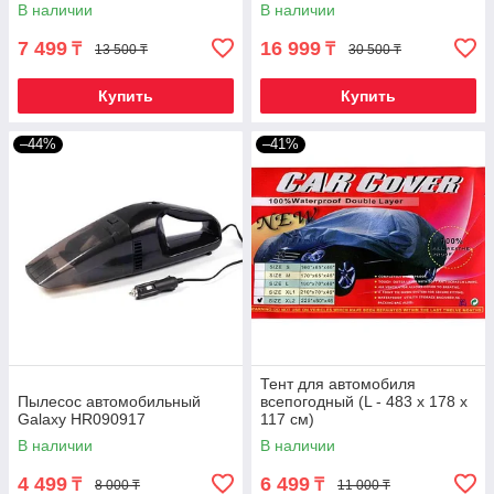
автомобиля (Кроссовер)
В наличии
В наличии
7 499
16 999
₸
₸
13 500 ₸
30 500 ₸
Купить
Купить
–44%
–41%
Тент для автомобиля
Пылесос автомобильный
всепогодный (L - 483 x 178 x
Galaxy HR090917
117 см)
В наличии
В наличии
4 499
6 499
₸
₸
8 000 ₸
11 000 ₸