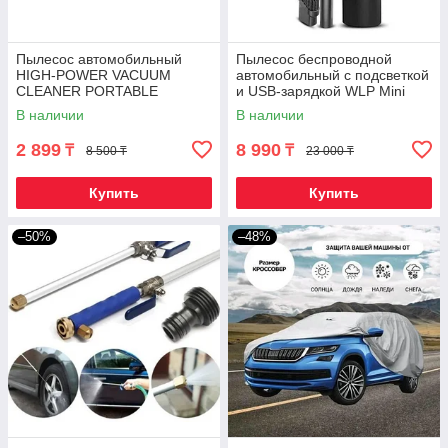
Пылесос автомобильный
Пылесос беспроводной
HIGH-POWER VACUUM
автомобильный с подсветкой
CLEANER PORTABLE
и USB-зарядкой WLP Mini
Cleaner C3001 + 2 насадки
В наличии
В наличии
2 899
8 990
₸
₸
8 500 ₸
23 000 ₸
Купить
Купить
–50%
–48%