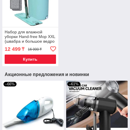
Набор для влажной
уборки Hand-free Mop XXL
{швабра и большое ведро
с механизмом отжима +
12 499
₸
16 000 ₸
насадки}
Купить
Акционные предложения и новинки
–66%
–61%