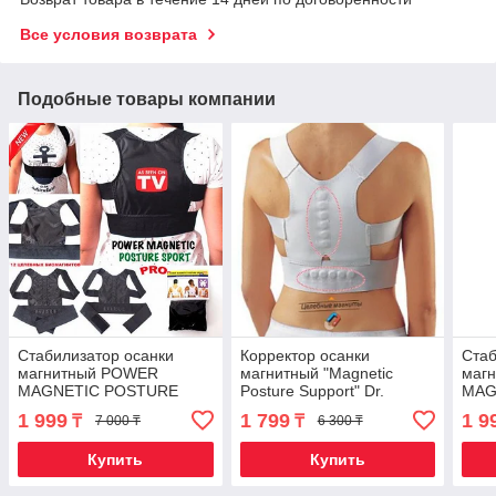
Все условия возврата
Подобные товары компании
Стабилизатор осанки
Корректор осанки
Стаб
магнитный POWER
магнитный "Magnetic
маг
MAGNETIC POSTURE
Posture Support" Dr.
MAG
SPORT PRO (L / Черный)
Levine's (XXL-XXXL)
SPO
1 999
1 799
1 9
₸
₸
7 000 ₸
6 300 ₸
Купить
Купить