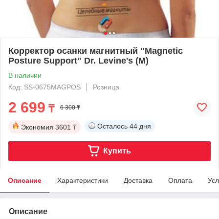
Корректор осанки магнитный "Magnetic
Posture Support" Dr. Levine's (M)
В наличии
Код: SS-0675MAGPOS
Розница
2 699
₸
6 300 ₸
Осталось
44 дня
Экономия
3601 ₸
Купить
Описание
Характеристики
Доставка
Оплата
Усл
Описание