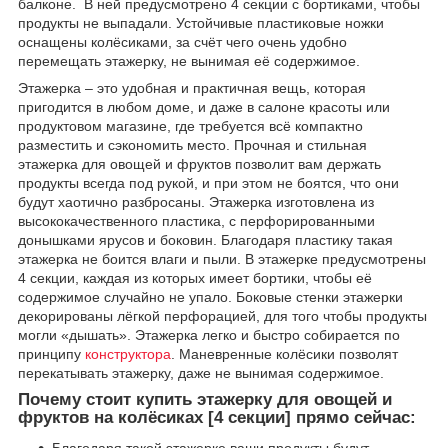
балконе. В ней предусмотрено 4 секции с бортиками, чтобы
продукты не выпадали. Устойчивые пластиковые ножки
оснащены колёсиками, за счёт чего очень удобно
перемещать этажерку, не вынимая её содержимое.
Этажерка – это удобная и практичная вещь, которая
пригодится в любом доме, и даже в салоне красоты или
продуктовом магазине, где требуется всё компактно
разместить и сэкономить место. Прочная и стильная
этажерка для овощей и фруктов позволит вам держать
продукты всегда под рукой, и при этом не боятся, что они
будут хаотично разбросаны. Этажерка изготовлена из
высококачественного пластика, с перфорированными
донышками ярусов и боковин. Благодаря пластику такая
этажерка не боится влаги и пыли. В этажерке предусмотрены
4 секции, каждая из которых имеет бортики, чтобы её
содержимое случайно не упало. Боковые стенки этажерки
декорированы лёгкой перфорацией, для того чтобы продукты
могли «дышать». Этажерка легко и быстро собирается по
принципу
конструктора
. Маневренные колёсики позволят
перекатывать этажерку, даже не вынимая содержимое.
Почему стоит купить этажерку для овощей и
фруктов на колёсиках [4 секции] прямо сейчас:
Благодаря такой этажерке ваши продукты будут