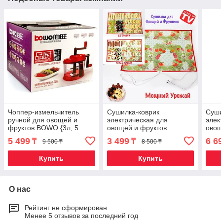
Чоппер-измельчитель
Сушилка-коврик
Суши
ручной для овощей и
электрическая для
элек
фруктов BOWO {3л, 5
овощей и фруктов
овощ
ножей, 3 насадки для
«Мощный Урожай» (55 х
«Мо
5 499
3 499
6 6
₸
₸
9 500 ₸
8 500 ₸
шинковки}
33 см)
60 с
Купить
Купить
О нас
Рейтинг не сформирован
Менее 5 отзывов за последний год