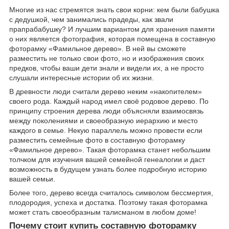
Многие из нас стремятся знать свои корни: кем были бабушка
с дедушкой, чем занимались прадеды, как звали
прапрабабушку? И лучшим вариантом для хранения памяти
о них является фотография, которая помещена в составную
фоторамку «Фамильное дерево». В ней вы сможете
разместить не только свои фото, но и изображения своих
предков, чтобы ваши дети знали и видели их, а не просто
слушали интересные истории об их жизни.
В древности люди считали дерево неким «накопителем»
своего рода. Каждый народ имел своё родовое дерево. По
принципу строения дерева люди объясняли взаимосвязь
между поколениями и своеобразную иерархию и место
каждого в семье. Некую параллель можно провести если
разместить семейные фото в составную фоторамку
«Фамильное дерево». Такая фоторамка станет небольшим
толчком для изучения вашей семейной генеалогии и даст
возможность в будущем узнать более подробную историю
вашей семьи.
Более того, дерево всегда считалось символом бессмертия,
плодородия, успеха и достатка. Поэтому такая фоторамка
может стать своеобразным талисманом в любом доме!
Почему стоит купить составную фоторамку