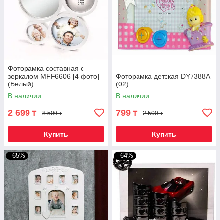
Фоторамка составная с
зеркалом MFF6606 [4 фото]
Фоторамка детская DY7388A
(Белый)
(02)
В наличии
В наличии
2 699
799
₸
₸
8 500 ₸
2 500 ₸
Купить
Купить
–65%
–64%