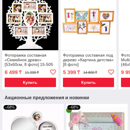
Фоторамка составная
Фоторамка составная под
Фот
«Семейное древо»
дерево «Картина детства»
Mult
[53х60см, 8 фото] 15-505
[8 фото]
{46х
(Белый)
Бро
6 499
5 399
9 9
₸
₸
11 200 ₸
14 800 ₸
Купить
Купить
Акционные предложения и новинки
–68%
–68%