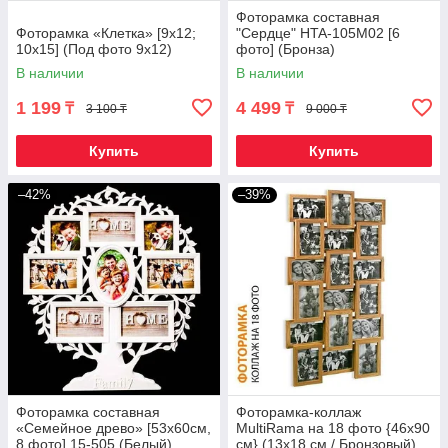
Фоторамка составная
Фоторамка «Клетка» [9х12;
"Сердце" HTA-105M02 [6
10х15] (Под фото 9х12)
фото] (Бронза)
В наличии
В наличии
1 199
4 499
₸
₸
3 100 ₸
9 000 ₸
Купить
Купить
–42%
–39%
Фоторамка составная
Фоторамка-коллаж
«Семейное древо» [53х60см,
MultiRama на 18 фото {46х90
8 фото] 15-505 (Белый)
см} (13х18 см / Бронзовый)