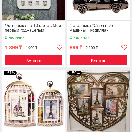
Фоторамка на 13 фото «Мой
Фоторамка "Стильные
первый год» (Белый)
машины" (Кодиллак)
В наличии
В наличии
1 399
899
₸
₸
4 000 ₸
2 500 ₸
Купить
Купить
–61%
–50%