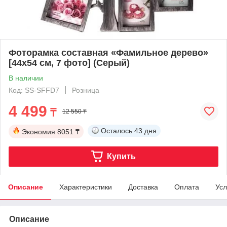
Фоторамка составная «Фамильное дерево»
[44х54 см, 7 фото] (Серый)
В наличии
Код: SS-SFFD7
Розница
4 499
₸
12 550 ₸
Осталось
43 дня
Экономия
8051 ₸
Купить
Описание
Характеристики
Доставка
Оплата
Усл
Описание