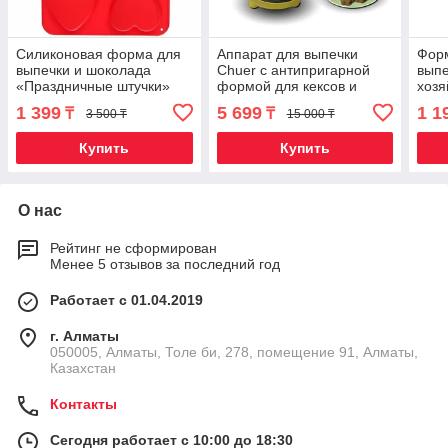
Силиконовая форма для
Аппарат для выпечки
Форм
выпечки и шоколада
Chuer с антипригарной
выпе
«Праздничные штучки»
формой для кексов и
хозя
(Сердечки)
набором аксессуаров
1 399
5 699
1 1
₸
₸
3 500 ₸
15 000 ₸
Купить
Купить
О нас
Рейтинг не сформирован
Менее 5 отзывов за последний год
Работает с 01.04.2019
г. Алматы
050005, Алматы, Толе би, 278, помещение 91, Алматы,
Казахстан
Контакты
Сегодня работает с 10:00 до 18:30