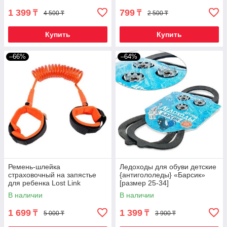
1 399
799
₸
₸
4 500 ₸
2 500 ₸
Купить
Купить
–66%
–64%
Ремень-шлейка
Ледоходы для обуви детские
страховочный на запястье
{антигололеды} «Барсик»
для ребенка Lost Link
[размер 25-34]
(Оранжевый / 1,5 метра)
В наличии
В наличии
1 699
1 399
₸
₸
5 000 ₸
3 900 ₸