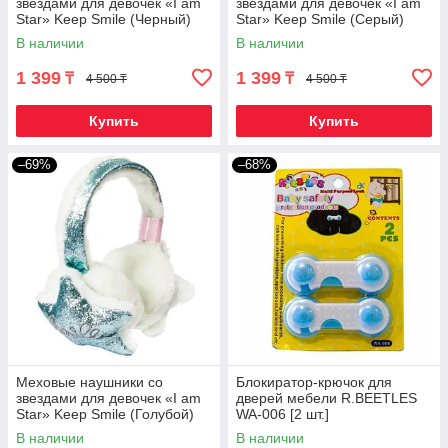
звездами для девочек «I am
звездами для девочек «I am
Star» Keep Smile (Черный)
Star» Keep Smile (Серый)
В наличии
В наличии
1 399
1 399
₸
₸
4 500 ₸
4 500 ₸
Купить
Купить
–69%
–68%
Меховые наушники со
Блокиратор-крючок для
звездами для девочек «I am
дверей мебели R.BEETLES
Star» Keep Smile (Голубой)
WA-006 [2 шт.]
В наличии
В наличии