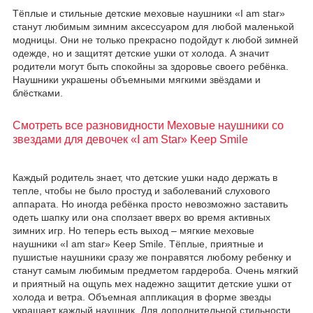
Тёплые и стильные детские меховые наушники «I am star»
станут любимым зимним аксессуаром для любой маленькой
модницы. Они не только прекрасно подойдут к любой зимней
одежде, но и защитят детские ушки от холода. А значит
родители могут быть спокойны за здоровье своего ребёнка.
Наушники украшены объемными мягкими звёздами и
блёстками.
Смотреть все разновидности Меховые наушники со
звездами для девочек «I am Star» Keep Smile
Каждый родитель знает, что детские ушки надо держать в
тепле, чтобы не было простуд и заболеваний слухового
аппарата. Но иногда ребёнка просто невозможно заставить
одеть шапку или она сползает вверх во время активных
зимних игр. Но теперь есть выход – мягкие меховые
наушники «I am star» Keep Smile. Тёплые, приятные и
пушистые наушники сразу же понравятся любому ребенку и
станут самым любимым предметом гардероба. Очень мягкий
и приятный на ощупь мех надежно защитит детские ушки от
холода и ветра. Объемная аппликация в форме звезды
украшает каждый наушник. Для дополнительной стильности