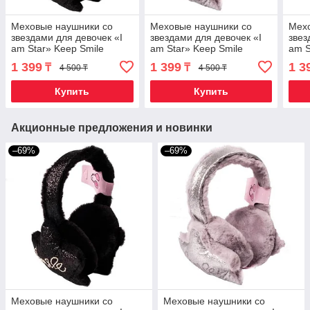
Меховые наушники со
Меховые наушники со
Мех
звездами для девочек «I
звездами для девочек «I
звез
am Star» Keep Smile
am Star» Keep Smile
am S
(Черный)
(Серый)
(Гол
1 399
1 399
1 3
₸
₸
4 500 ₸
4 500 ₸
Купить
Купить
Акционные предложения и новинки
–69%
–69%
Меховые наушники со
Меховые наушники со