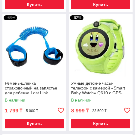
Купить
Купить
–64%
–62%
Ремень-шлейка
Умные детские часы-
страховочный на запястье
телефон с камерой «Smart
для ребенка Lost Link
Baby Watch» Q610 c GPS-
(Голубой / 1,5 метра)
приемником (Зеленый)
В наличии
В наличии
1 799
8 999
₸
₸
5 000 ₸
23 500 ₸
Купить
Купить