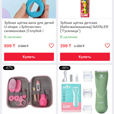
Зубная щётка-капа для детей
Зубная щётка детская
U-shape «Зубочистик»
[бабочка/машинка] NAYALER
силиконовая (Голубой /
("Гусеница")
Сердце)
В наличии
В наличии
899
399
₸
₸
3 500 ₸
1 250 ₸
Купить
Купить
–67%
–66%