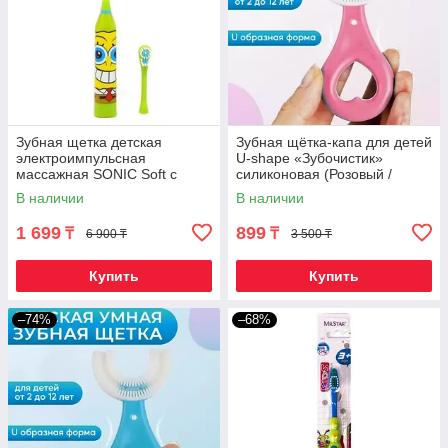
Зубная щетка детская
Зубная щётка-капа для детей
электроимпульсная
U-shape «Зубочистик»
массажная SONIC Soft с
силиконовая (Розовый /
запасной насадкой (Sponge
Сердце)
В наличии
В наличии
Bob)
1 699
899
₸
₸
6 900 ₸
3 500 ₸
Купить
Купить
–74%
–68%