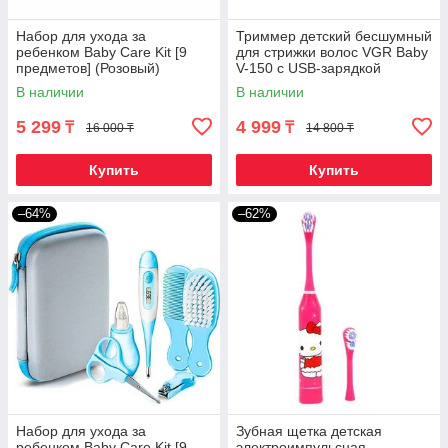
Набор для ухода за
Триммер детский бесшумный
ребенком Baby Care Kit [9
для стрижки волос VGR Baby
предметов] (Розовый)
V-150 с USB-зарядкой
(Оливковый)
В наличии
В наличии
5 299
4 999
₸
₸
16 000 ₸
14 800 ₸
Купить
Купить
–64%
–62%
Набор для ухода за
Зубная щетка детская
ребенком Baby Care Kit [9
электроимпульсная