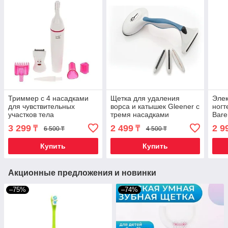
Триммер с 4 насадками
Щетка для удаления
Элек
для чувствительных
ворса и катышек Gleener с
ногт
участков тела
тремя насадками
Bare
электрический IRIT IR-
3 299
2 499
2 9
₸
₸
6 500 ₸
4 500 ₸
3232
Купить
Купить
Акционные предложения и новинки
–75%
–74%