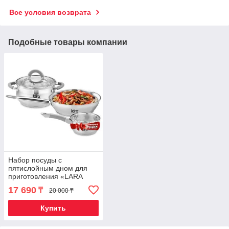
Все условия возврата
Подобные товары компании
Набор посуды с
пятислойным дном для
приготовления «LARA
BELL» + сотейник в
17 690
₸
20 000 ₸
подарок
Купить