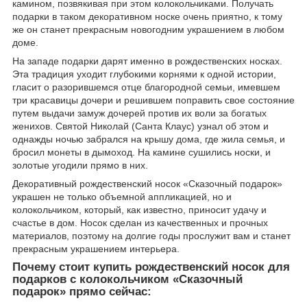
камином, позвякивая при этом колокольчиками. Получать
подарки в таком декоративном носке очень приятно, к тому
же он станет прекрасным новогодним украшением в любом
доме.
На западе подарки дарят именно в рождественских носках.
Эта традиция уходит глубокими корнями к одной истории,
гласит о разорившемся отце благородной семьи, имевшем
три красавицы дочери и решившем поправить свое состояние
путем выдачи замуж дочерей против их воли за богатых
женихов. Святой Николай (Санта Клаус) узнал об этом и
однажды ночью забрался на крышу дома, где жила семья, и
бросил монеты в дымоход. На камине сушились носки, и
золотые угодили прямо в них.
Декоративный рождественский носок «Сказочный подарок»
украшен не только объемной аппликацией, но и
колокольчиком, который, как известно, приносит удачу и
счастье в дом. Носок сделан из качественных и прочных
материалов, поэтому на долгие годы прослужит вам и станет
прекрасным украшением интерьера.
Почему стоит купить рождественский носок для
подарков с колокольчиком «Сказочный
подарок» прямо сейчас: