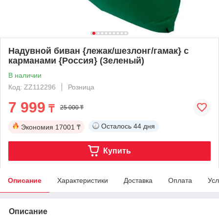
Надувной биван {лежак/шезлонг/гамак} с
карманами {Россия} (Зеленый)
В наличии
Код: ZZ112296
Розница
7 999
₸
25 000 ₸
Осталось
44 дня
Экономия
17001 ₸
Купить
Описание
Характеристики
Доставка
Оплата
Усл
Описание