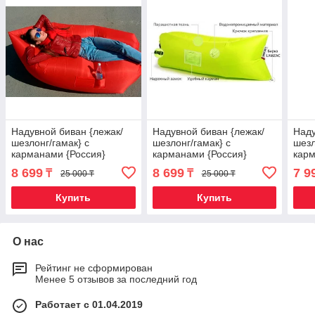
Надувной биван {лежак/
Надувной биван {лежак/
Наду
шезлонг/гамак} с
шезлонг/гамак} с
шезл
карманами {Россия}
карманами {Россия}
карм
(Красный)
(Лимонный)
(Све
8 699
8 699
7 9
₸
₸
25 000 ₸
25 000 ₸
Купить
Купить
О нас
Рейтинг не сформирован
Менее 5 отзывов за последний год
Работает с 01.04.2019