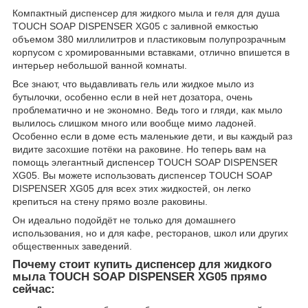
Компактный диспенсер для жидкого мыла и геля для душа
TOUCH SOAP DISPENSER XG05 с заливной емкостью
объемом 380 миллилитров и пластиковым полупрозрачным
корпусом с хромированными вставками, отлично впишется в
интерьер небольшой ванной комнаты.
Все знают, что выдавливать гель или жидкое мыло из
бутылочки, особенно если в ней нет дозатора, очень
проблематично и не экономно. Ведь того и гляди, как мыло
вылилось слишком много или вообще мимо ладоней.
Особенно если в доме есть маленькие дети, и вы каждый раз
видите засохшие потёки на раковине. Но теперь вам на
помощь элегантный диспенсер TOUCH SOAP DISPENSER
XG05. Вы можете использовать диспенсер TOUCH SOAP
DISPENSER XG05 для всех этих жидкостей, он легко
крепиться на стену прямо возле раковины.
Он идеально подойдёт не только для домашнего
использования, но и для кафе, ресторанов, школ или других
общественных заведений.
Почему стоит купить диспенсер для жидкого
мыла TOUCH SOAP DISPENSER XG05 прямо
сейчас: