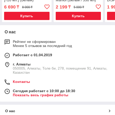
[720 мл.] (Белый)
Mahlol (Белый / 350 мл)
DIS
мл] 
6 690
2 199
1 9
₸
₸
8 000 ₸
5 000 ₸
Купить
Купить
О нас
Рейтинг не сформирован
Менее 5 отзывов за последний год
Работает с 01.04.2019
г. Алматы
050005, Алматы, Толе би, 278, помещение 91, Алматы,
Казахстан
Контакты
Сегодня работает с 10:00 до 18:30
Показать весь график работы
О нас