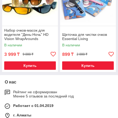
Набор очков-масок для
водителя "День-Ночь" HD
Щеточка для чистки очков
Vision WrapArounds
Essential Living
В наличии
В наличии
3 999
899
₸
₸
9 000 ₸
2 000 ₸
Купить
Купить
О нас
Рейтинг не сформирован
Менее 5 отзывов за последний год
Работает с 01.04.2019
г. Алматы