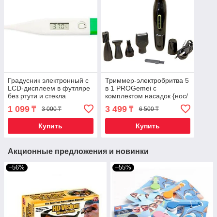
Градусник электронный с
Триммер-электробритва 5
LCD-дисплеем в футляре
в 1 PROGemei с
без ртути и стекла
комплектом насадок {нос/
уши/брови/борода}
1 099
3 499
₸
₸
3 000 ₸
6 500 ₸
Купить
Купить
Акционные предложения и новинки
–56%
–55%