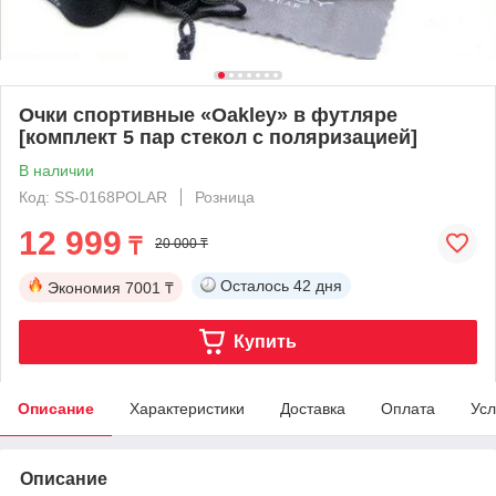
Очки спортивные «Oakley» в футляре
[комплект 5 пар стекол с поляризацией]
В наличии
Код: SS-0168POLAR
Розница
12 999
₸
20 000 ₸
Осталось
42 дня
Экономия
7001 ₸
Купить
Описание
Характеристики
Доставка
Оплата
Усл
Описание