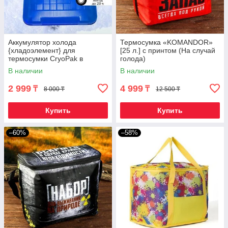
Аккумулятор холода
Термосумка «KOMANDOR»
{хладоэлемент} для
[25 л.] с принтом (На случай
термосумки CryoPak в
голода)
плоском контейнере (1500
В наличии
В наличии
мл)
2 999
4 999
₸
₸
8 000 ₸
12 500 ₸
Купить
Купить
–60%
–58%