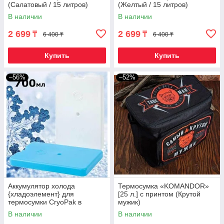
(Салатовый / 15 литров)
(Желтый / 15 литров)
В наличии
В наличии
2 699
2 699
₸
₸
6 400 ₸
6 400 ₸
Купить
Купить
–56%
–52%
Аккумулятор холода
Термосумка «KOMANDOR»
{хладоэлемент} для
[25 л.] с принтом (Крутой
термосумки CryoPak в
мужик)
плоском контейнере (700 мл)
В наличии
В наличии