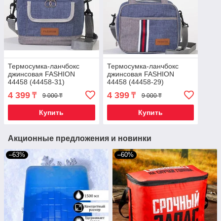
Термосумка-ланчбокс
Термосумка-ланчбокс
джинсовая FASHION
джинсовая FASHION
44458 (44458-31)
44458 (44458-29)
4 399
4 399
₸
₸
9 000 ₸
9 000 ₸
Купить
Купить
Акционные предложения и новинки
–63%
–60%