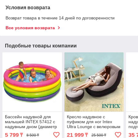
Условия возврата
Возврат товара в течение 14 дней по договоренности
Все условия возврата
Подобные товары компании
Бассейн надувной для
Кресло надувное c
Кров
малышей INTEX 57412 с
пуфиком для ног Intex
наду
надувным дном {диаметр
Ultra Lounge с велюровым
подг
114 см}
покрытием (Серый)
вст
5 799
21 999
35 
₸
₸
8 500 ₸
25 500 ₸
элек