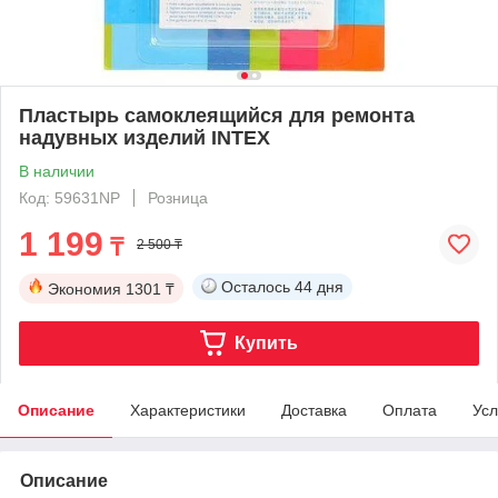
Пластырь самоклеящийся для ремонта
надувных изделий INTEX
В наличии
Код: 59631NP
Розница
1 199
₸
2 500 ₸
Осталось
44 дня
Экономия
1301 ₸
Купить
Описание
Характеристики
Доставка
Оплата
Усл
Описание