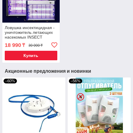
Ловушка инсектицидная -
уничтожитель летающих
насекомых INSECT
KILLER Compact с UV-
18 990
₸
30 000 ₸
лампами (40W)
Купить
Акционные предложения и новинки
–60%
–56%