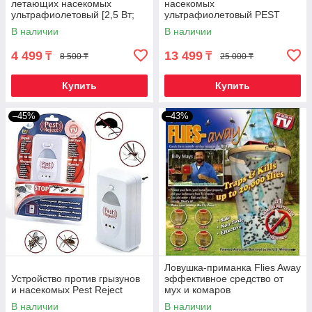
летающих насекомых
насекомых
ультрафиолетовый [2,5 Вт;
ультрафиолетовый PEST
220 В]
KILLER [12; 16; 30; 40 Вт]
В наличии
В наличии
(30W)
4 499
13 499
₸
₸
8 500 ₸
25 000 ₸
Купить
Купить
–45%
–43%
Ловушка-приманка Flies Away
Устройство против грызунов
эффективное средство от
и насекомых Pest Reject
мух и комаров
В наличии
В наличии