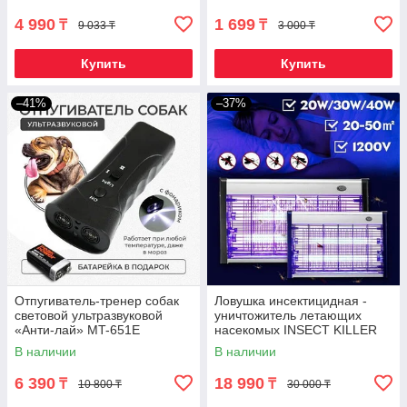
4 990
1 699
₸
₸
9 033 ₸
3 000 ₸
Купить
Купить
–41%
–37%
Отпугиватель-тренер собак
Ловушка инсектицидная -
световой ультразвуковой
уничтожитель летающих
«Анти-лай» MT-651E
насекомых INSECT KILLER
Compact с UV-лампами
В наличии
В наличии
(40W)
6 390
18 990
₸
₸
10 800 ₸
30 000 ₸