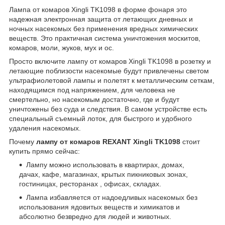
Лампа от комаров Xingli TK1098 в форме фонаря это
надежная электронная защита от летающих дневных и
ночных насекомых без применения вредных химических
веществ. Это практичная система уничтожения москитов,
комаров, моли, жуков, мух и ос.
Просто включите лампу от комаров Xingli TK1098 в розетку и
летающие поблизости насекомые будут привлечены светом
ультрафиолетовой лампы и полетят к металлическим сеткам,
находящимся под напряжением, для человека не
смертельно, но насекомым достаточно, где и будут
уничтожены без суда и следствия. В самом устройстве есть
специальный съемный лоток, для быстрого и удобного
удаления насекомых.
Почему
лампу от комаров REXANT Xingli TK1098
стоит
купить прямо сейчас:
Лампу можно использовать в квартирах, домах,
дачах, кафе, магазинах, крытых пикниковых зонах,
гостиницах, ресторанах , офисах, складах.
Лампа избавляется от надоедливых насекомых без
использования ядовитых веществ и химикатов и
абсолютно безвредно для людей и животных.