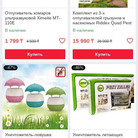
Отпугиватель комаров
Комплект из 3-х
ультразвуковой Ximeite MT-
отпугивателей грызунов и
110E
насекомых Riddex Quad Pest
Repelling Aid 2 в 1
В наличии
В наличии
1 799
15 990
₸
₸
4 500 ₸
36 000 ₸
Купить
Купить
–47%
–46%
Уничтожитель-ловушка
Уничтожитель летающих