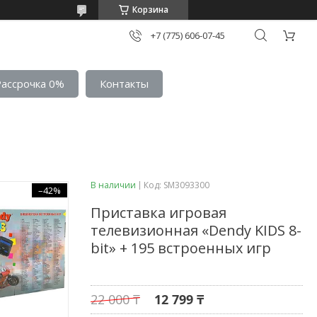
Корзина
+7 (775) 606-07-45
Рассрочка 0%
Контакты
В наличии
Код:
SM3093300
–42%
Приставка игровая
телевизионная «Dendy KIDS 8-
bit» + 195 встроенных игр
22 000 ₸
12 799 ₸