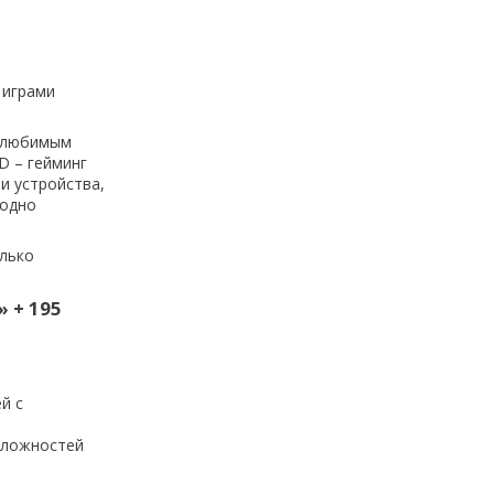
 играми
в любимым
D – гейминг
и устройства,
аодно
олько
 + 195
й с
сложностей