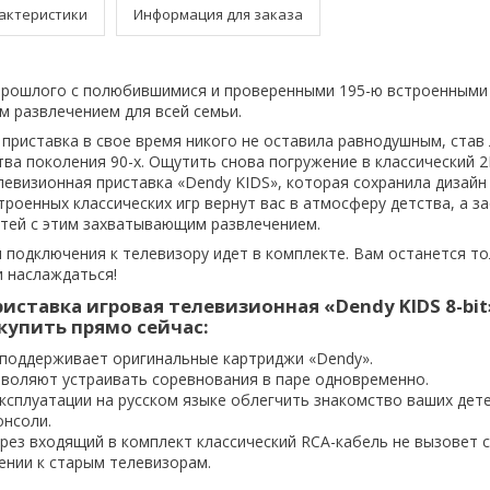
актеристики
Информация для заказа
прошлого с полюбившимися и проверенными 195-ю встроенными
м развлечением для всей семьи.
 приставка в свое время никого не оставила равнодушным, ста
ва поколения 90-х. Ощутить снова погружение в классический 2
левизионная приставка «Dendy KIDS», которая сохранила дизайн 
троенных классических игр вернут вас в атмосферу детства, а з
тей с этим захватывающим развлечением.
 подключения к телевизору идет в комплекте. Вам останется т
и наслаждаться!
иставка игровая телевизионная «Dendy KIDS 8-bit»
купить прямо сейчас:
 поддерживает оригинальные картриджи «Dendy».
зволяют устраивать соревнования в паре одновременно.
ксплуатации на русском языке облегчить знакомство ваших дете
нсоли.
рез входящий в комплект классический RCA-кабель не вызовет 
ении к старым телевизорам.