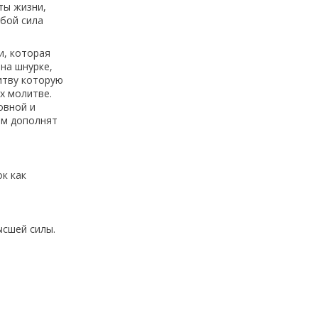
ты жизни,
обой сила
и, которая
на шнурке,
итву которую
х молитве.
овной и
ом дополнят
к как
ысшей силы.