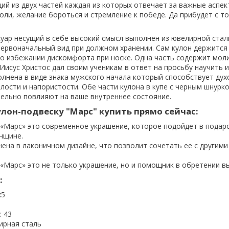
ий из двух частей каждая из которых отвечает за важные аспек
оли, желание бороться и стремление к победе. Да прибудет с т
уар несущий в себе высокий смысл выполнен из ювелирной стал
ервоначальный вид при должном хранении. Сам кулон держится 
о избежании дискомфорта при носке. Одна часть содержит мол
Иисус Христос дал своим ученикам в ответ на просьбу научить и
олнена в виде знака мужского начала который способствует дух
елости и напористости. Обе части кулона в купе с черным шнурк
ельно повлияют на ваше внутреннее состояние.
лон-подвеску "Марс" купить прямо сейчас:
 «Марс» это современное украшение, которое подойдет в подаро
нщине.
ена в лаконичном дизайне, что позволит сочетать ее с другими
«Марс» это не только украшение, но и помощник в обретении в
:
x5
: 43
ирная сталь