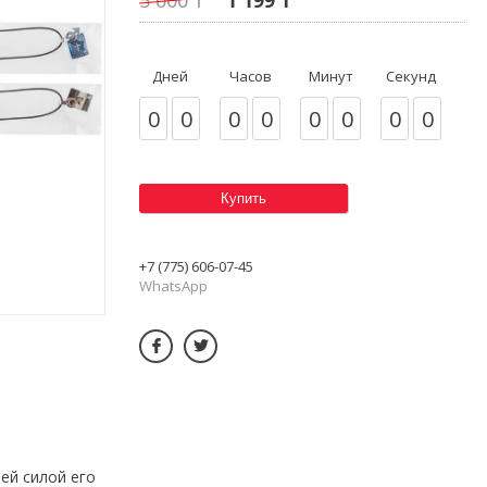
Дней
Часов
Минут
Секунд
0
0
0
0
0
0
0
0
Купить
+7 (775) 606-07-45
WhatsApp
ей силой его