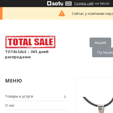
Создать сайт
на Satu.kz
Сейчас у компании нер
Акция!
TOTALSALE – 365 дней
Путешес
распродажи
Товары и услуги
О нас