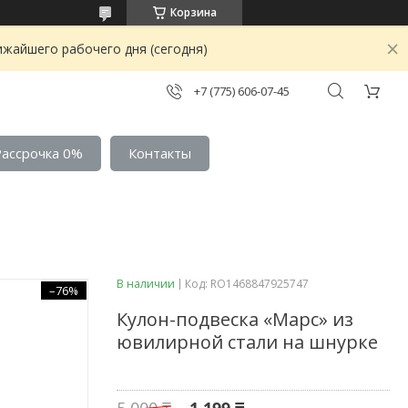
Корзина
ижайшего рабочего дня (сегодня)
+7 (775) 606-07-45
Рассрочка 0%
Контакты
В наличии
Код:
RO1468847925747
–76%
Кулон-подвеска «Марс» из
ювилирной стали на шнурке
5 000 ₸
1 199 ₸