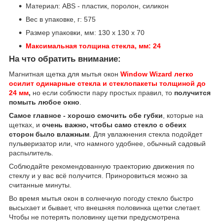
Материал: ABS - пластик, поролон, силикон
Вес в упаковке, г: 575
Размер упаковки, мм: 130 х 130 х 70
Максимальная толщина стекла, мм: 24
На что обратить внимание:
Магнитная щетка для мытья окон
Window Wizard
легко
осилит одинарные стекла и стеклопакеты толщиной до
24 мм
,
но если соблюсти пару простых правил, то
получится
помыть любое окно
.
Самое главное - хорошо смочить обе губки
, которые на
щетках, и
очень важно, чтобы само стекло с обеих
сторон было влажным
. Для увлажнения стекла подойдет
пульверизатор или, что намного удобнее, обычный садовый
распылитель.
Соблюдайте рекомендованную траекторию движения по
стеклу и у вас всё получится. Приноровиться можно за
считанные минуты.
Во время мытья окон в солнечную погоду стекло быстро
высыхает и бывает, что внешняя половинка щетки слетает.
Чтобы не потерять половинку щетки предусмотрена