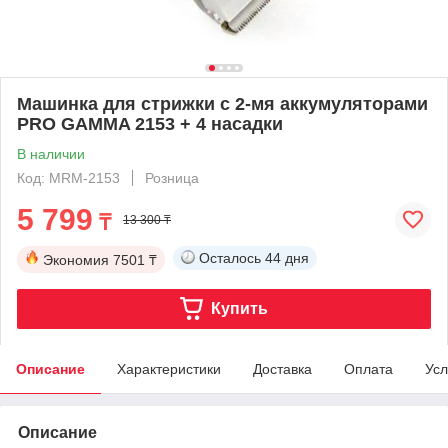
Машинка для стрижки с 2-мя аккумуляторами
PRO GAMMA 2153 + 4 насадки
В наличии
Код: MRM-2153
Розница
5 799
₸
13 300 ₸
Осталось
44 дня
Экономия
7501 ₸
Купить
Описание
Характеристики
Доставка
Оплата
Усл
Описание