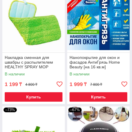
Накладка сменная для
Нанопокрытие для окон и
швабры с распылителем
фасадов АнтиГрязь Home
HEALTHY SPRAY MOP
Beauty [на 16 кв.м]
(Односторонняя)
В наличии
В наличии
1 199
1 999
₸
₸
4 800 ₸
7 800 ₸
Купить
Купить
–73%
–67%