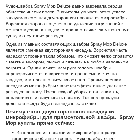
Чудо-швабра Spray Mop Deluxe давно завоевала сердца
общества чистых полов. Значительную часть этого успеха
заслужила сменная двусторонняя насадка из микрофибры.
Ворсистая сторона нацелена на удаление загрязнений и
мелкого мусора, а гладкая сторона отвечает за мгновенную
сушку и отсутствие разводов.
Одна из главных составляющих швабры Spray Mop Deluxe
является сменная двусторонняя насадка. Ворсистая часть
насадки устроена таким образом, что сможет легко справится
с мелким мусором, пылью и пятнами на любом напольном
покрытии. Одним движением руки головка швабры
переворачивается и ворсистая сторона сменяется на
гладкую, и мгновенно высушивает пол. Преимуществом
насадки из микрофибры является эффективное удаление
разводов на полу. После каждой уборки стоит снимать,
ополаскивать и высушивать насадку. Так она прослужит
дольше и всегда будет выглядеть эстетично.
Почему стоит двухстороннюю насадку из
микрофибры для прямоугольной швабры Spray
Mop купить прямо сейчас:
Использование насадки из микрофибры гораздо
гигиеничнее обычных тряпок – микрофибру легко