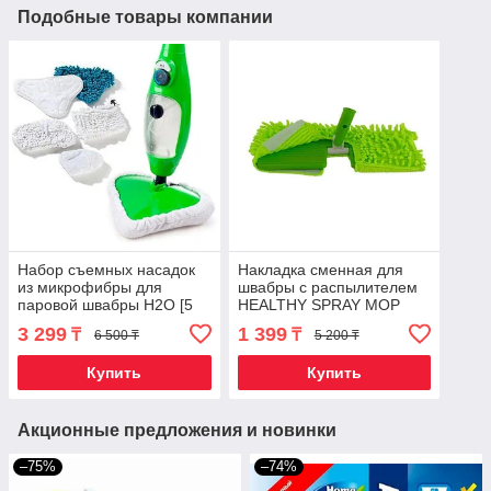
Подобные товары компании
Набор съемных насадок
Накладка сменная для
из микрофибры для
швабры с распылителем
паровой швабры H2O [5
HEALTHY SPRAY MOP
шт.]
(Двухсторонняя)
3 299
1 399
₸
₸
6 500 ₸
5 200 ₸
Купить
Купить
Акционные предложения и новинки
–75%
–74%