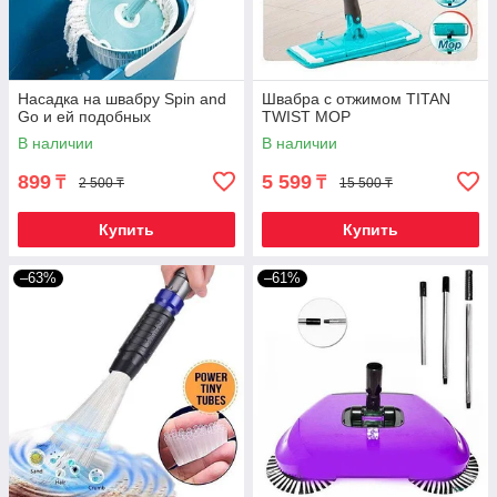
Насадка на швабру Spin and
Швабра с отжимом TITAN
Go и ей подобных
TWIST MOP
В наличии
В наличии
899
5 599
₸
₸
2 500 ₸
15 500 ₸
Купить
Купить
–63%
–61%