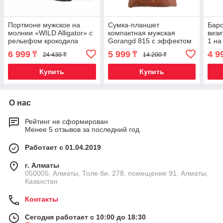
Портмоне мужское на
Сумка-планшет
Барс
молнии «WILD Alligator» с
компактная мужская
визи
рельефом крокодила
Gorangd 815 с эффектом
1 на
(Черный)
мятой кожи (Кофейный)
6 999
5 999
4 9
₸
₸
24 430 ₸
14 200 ₸
Купить
Купить
О нас
Рейтинг не сформирован
Менее 5 отзывов за последний год
Работает с 01.04.2019
г. Алматы
050005, Алматы, Толе би, 278, помещение 91, Алматы,
Казахстан
Контакты
Сегодня работает с 10:00 до 18:30