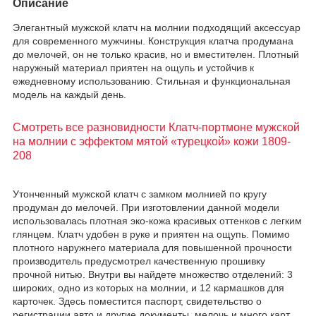
Описание
Элегантный мужской клатч на молнии подходящий аксессуар
для современного мужчины. Конструкция клатча продумана
до мелочей, он не только красив, но и вместителен. Плотный
наружный материал приятен на ощупь и устойчив к
ежедневному использованию. Стильная и функциональная
модель на каждый день.
Смотреть все разновидности Клатч-портмоне мужской
на молнии с эффектом мятой «турецкой» кожи 1809-
208
Утонченный мужской клатч с замком молнией по кругу
продуман до мелочей. При изготовлении данной модели
использовалась плотная эко-кожа красивых оттенков с легким
глянцем. Клатч удобен в руке и приятен на ощупь. Помимо
плотного наружнего материала для повышенной прочности
производитель предусмотрел качественную прошивку
прочной нитью. Внутри вы найдете множество отделений: 3
широких, одно из которых на молнии, и 12 кармашков для
карточек. Здесь поместится паспорт, свидетельство о
регистрации авто и другие документы, мелочь и много карт.